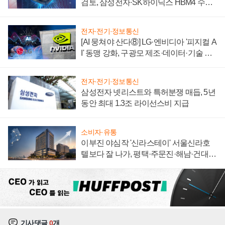
검토, 삼성전자·SK하이닉스 HBM4 수율
에 주도권 갈린다
전자·전기·정보통신
[AI 뭉쳐야 산다⑧] LG·엔비디아 '피지컬 A
I' 동맹 강화, 구광모 제조·데이터·기술 결
집해 종합 로보틱스 기업으로
전자·전기·정보통신
삼성전자 넷리스트와 특허분쟁 매듭, 5년
동안 최대 1.3조 라이선스비 지급
소비자·유통
이부진 야심작 '신라스테이' 서울신라호
텔보다 잘 나가, 평택·주문진·해남·건대로
성장판 더 넓힌다
기사댓글
0
개