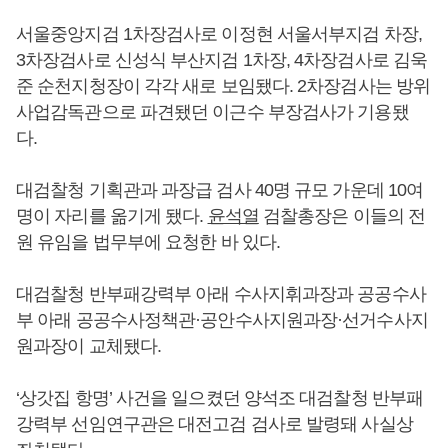
서울중앙지검 1차장검사로 이정현 서울서부지검 차장,
3차장검사로 신성식 부산지검 1차장, 4차장검사로 김욱
준 순천지청장이 각각 새로 보임됐다. 2차장검사는 방위
사업감독관으로 파견됐던 이근수 부장검사가 기용됐
다.
대검찰청 기획관과 과장급 검사 40명 규모 가운데 10여
명이 자리를 옮기게 됐다.
윤석열
검찰총장은 이들의 전
원 유임을 법무부에 요청한 바 있다.
대검찰청 반부패강력부 아래 수사지휘과장과 공공수사
부 아래 공공수사정책관·공안수사지원과장·선거수사지
원과장이 교체됐다.
‘상갓집 항명’ 사건을 일으켰던 양석조 대검찰청 반부패
강력부 선임연구관은 대전고검 검사로 발령돼 사실상