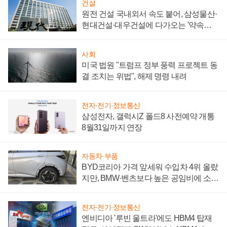
건설
원전 건설 국내외서 속도 붙어, 삼성물산·
현대건설·대우건설에 다가오는 '약속의
시간'
사회
미국 법원 "트럼프 정부 풍력 프로젝트 동
결 조치는 위법", 해제 명령 내려
전자·전기·정보통신
삼성전자, 갤럭시Z 폴드8 사전예약 개통
8월31일까지 연장
자동차·부품
BYD코리아 가격 앞세워 수입차 4위 올랐
지만, BMW·벤츠보다 높은 공임비에 소비
자 불만 폭발
전자·전기·정보통신
엔비디아 '루빈 울트라'에도 HBM4 탑재