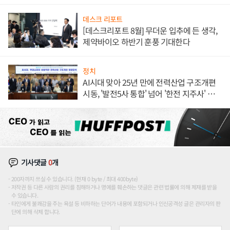
데스크 리포트
[데스크리포트 8월] 무더운 입추에 든 생각,
제약바이오 하반기 훈풍 기대한다
정치
AI시대 맞아 25년 만에 전력산업 구조개편
시동, '발전5사 통합' 넘어 '한전 지주사' 재편
론도
기사댓글
0
개
200자까지 쓰실 수 있습니다. (현재 0 byte / 최대 400byte)
저작권 등 다른 사람의 권리를 침해하거나 명예를 훼손하는 댓글은 관련 법률에 의해 제재를 받을
수 있습니다.
타인에게 불쾌감을 주는 욕설 등 비하하는 단어가 내용에 포함되거나 인신공격성 글은 관리자의 판
단에 의해 삭제 합니다.