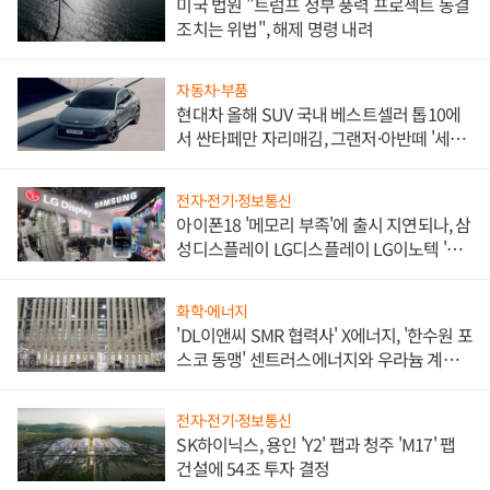
미국 법원 "트럼프 정부 풍력 프로젝트 동결
조치는 위법", 해제 명령 내려
자동차·부품
현대차 올해 SUV 국내 베스트셀러 톱10에
서 싼타페만 자리매김, 그랜저·아반떼 '세단
쌍끌이'로 내수 방어
전자·전기·정보통신
아이폰18 '메모리 부족'에 출시 지연되나, 삼
성디스플레이 LG디스플레이 LG이노텍 '탈
애플' 수익 다각화 속도
화학·에너지
'DL이앤씨 SMR 협력사' X에너지, '한수원 포
스코 동맹' 센트러스에너지와 우라늄 계약
체결
전자·전기·정보통신
SK하이닉스, 용인 'Y2' 팹과 청주 'M17' 팹
건설에 54조 투자 결정