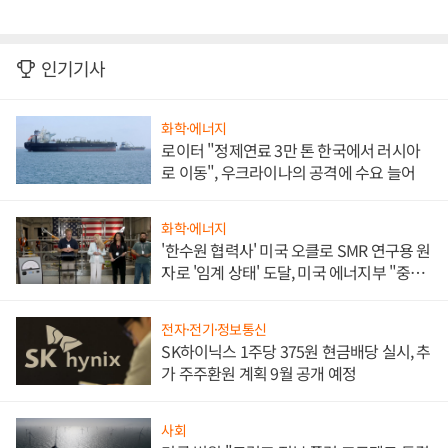
인기기사
화학·에너지
로이터 "정제연료 3만 톤 한국에서 러시아
로 이동", 우크라이나의 공격에 수요 늘어
화학·에너지
'한수원 협력사' 미국 오클로 SMR 연구용 원
자로 '임계 상태' 도달, 미국 에너지부 "중요
한 이정표"
전자·전기·정보통신
SK하이닉스 1주당 375원 현금배당 실시, 추
가 주주환원 계획 9월 공개 예정
사회