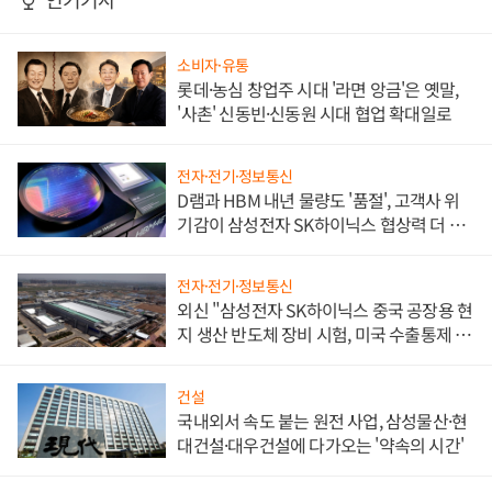
소비자·유통
롯데·농심 창업주 시대 '라면 앙금'은 옛말,
'사촌' 신동빈·신동원 시대 협업 확대일로
전자·전기·정보통신
D램과 HBM 내년 물량도 '품절', 고객사 위
기감이 삼성전자 SK하이닉스 협상력 더 키
워
전자·전기·정보통신
외신 "삼성전자 SK하이닉스 중국 공장용 현
지 생산 반도체 장비 시험, 미국 수출통제 대
비"
건설
국내외서 속도 붙는 원전 사업, 삼성물산·현
대건설·대우건설에 다가오는 '약속의 시간'