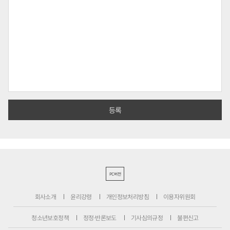
PC버전
회사소개
윤리강령
개인정보처리방침
이용자위원회
청소년보호정책
정정·반론보도
기사심의규정
불편신고