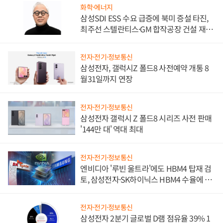
화학·에너지
삼성SDI ESS 수요 급증에 북미 증설 타진,
최주선 스텔란티스·GM 합작공장 건설 재추
진하나
전자·전기·정보통신
삼성전자, 갤럭시Z 폴드8 사전예약 개통 8
월31일까지 연장
전자·전기·정보통신
삼성전자 갤럭시 Z 폴드8 시리즈 사전 판매
'144만 대' 역대 최대
전자·전기·정보통신
엔비디아 '루빈 울트라'에도 HBM4 탑재 검
토, 삼성전자·SK하이닉스 HBM4 수율에 주
도권 갈린다
전자·전기·정보통신
삼성전자 2분기 글로벌 D램 점유율 39% 1