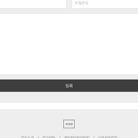
PC버전
회사소개
윤리강령
개인정보처리방침
이용자위원회