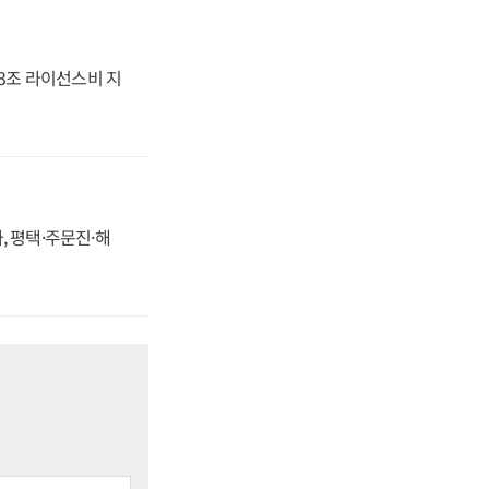
.3조 라이선스비 지
, 평택·주문진·해