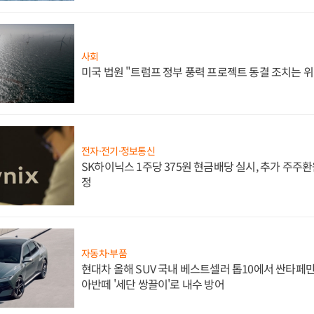
사회
미국 법원 "트럼프 정부 풍력 프로젝트 동결 조치는 위
전자·전기·정보통신
SK하이닉스 1주당 375원 현금배당 실시, 추가 주주환
정
자동차·부품
현대차 올해 SUV 국내 베스트셀러 톱10에서 싼타페만
아반떼 '세단 쌍끌이'로 내수 방어