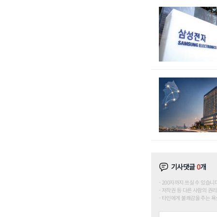
기사댓글
0
개
200자까지 쓰실 수 있습니다. (
저작권 등 다른 사람의 권리
타인에게 불쾌감을 주는 욕설