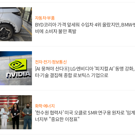
자동차·부품
BYD코리아 가격 앞세워 수입차 4위 올랐지만, BMW
비에 소비자 불만 폭발
전자·전기·정보통신
[AI 뭉쳐야 산다⑧] LG·엔비디아 '피지컬 AI' 동맹 강
터·기술 결집해 종합 로보틱스 기업으로
화학·에너지
'한수원 협력사' 미국 오클로 SMR 연구용 원자로 '임계 
너지부 "중요한 이정표"