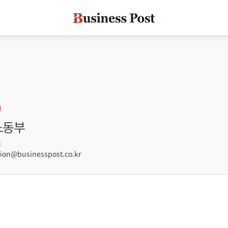
노동부
3
on@businesspost.co.kr