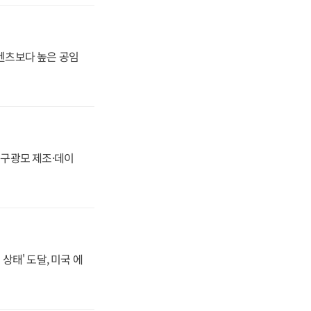
·벤츠보다 높은 공임
화, 구광모 제조·데이
상태' 도달, 미국 에