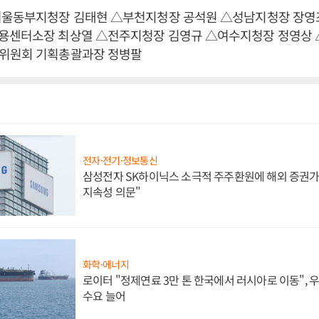
서울동부지청장 김태현 △부천지청장 공석원 △성남지청장 장영
용센터소장 최상열 △전주지청장 김영규 △여수지청장 정영상 
위원회 기획총괄과장 정병팔
전자·전기·정보통신
삼성전자 SK하이닉스 소극적 주주환원에 해외 증권가 
지속성 의문"
화학·에너지
로이터 "정제연료 3만 톤 한국에서 러시아로 이동",
수요 늘어