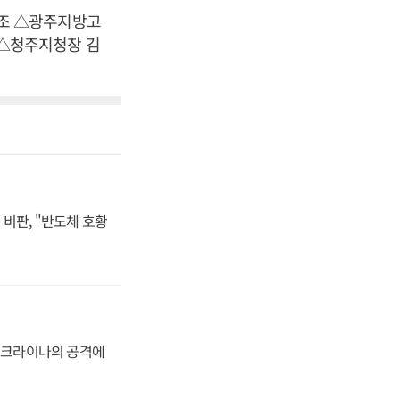
조 △광주지방고
△청주지청장 김
비판, "반도체 호황
 우크라이나의 공격에