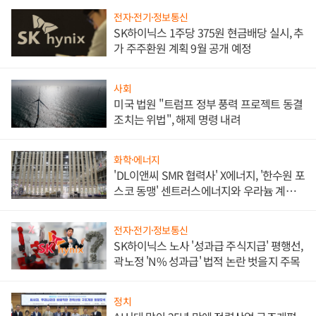
전자·전기·정보통신
SK하이닉스 1주당 375원 현금배당 실시, 추
가 주주환원 계획 9월 공개 예정
사회
미국 법원 "트럼프 정부 풍력 프로젝트 동결
조치는 위법", 해제 명령 내려
화학·에너지
'DL이앤씨 SMR 협력사' X에너지, '한수원 포
스코 동맹' 센트러스에너지와 우라늄 계약
체결
전자·전기·정보통신
SK하이닉스 노사 '성과급 주식지급' 평행선,
곽노정 'N% 성과급' 법적 논란 벗을지 주목
정치