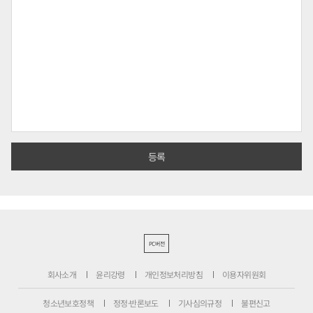
PC버전
회사소개
윤리강령
개인정보처리방침
이용자위원회
청소년보호정책
정정·반론보도
기사심의규정
불편신고