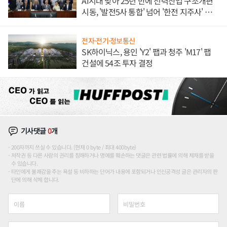
AI시대 맞아 25년 만에 전력산업 구조개편
시동, '발전5사 통합' 넘어 '한전 지주사' 재편
론도
전자·전기·정보통신
SK하이닉스, 용인 'Y2' 팹과 청주 'M17' 팹
건설에 54조 투자 결정
기사댓글
0
개
200자까지 쓰실 수 있습니다. (현재 0 byte / 최대 400byte)
저작권 등 다른 사람의 권리를 침해하거나 명예를 훼손하는 댓글은 관련 법률에 의해 제재를 받을
수 있습니다.
타인에게 불쾌감을 주는 욕설 등 비하하는 단어가 내용에 포함되거나 인신공격성 글은 관리자의 판
단에 의해 삭제 합니다.