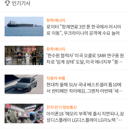
인기기사
화학·에너지
로이터 "정제연료 3만 톤 한국에서 러시아
로 이동", 우크라이나의 공격에 수요 늘어
화학·에너지
'한수원 협력사' 미국 오클로 SMR 연구용 원
자로 '임계 상태' 도달, 미국 에너지부 "중요
한 이정표"
자동차·부품
현대차 올해 SUV 국내 베스트셀러 톱10에
서 싼타페만 자리매김, 그랜저·아반떼 '세단
쌍끌이'로 내수 방어
전자·전기·정보통신
아이폰18 '메모리 부족'에 출시 지연되나, 삼
성디스플레이 LG디스플레이 LG이노텍 '탈
애플' 수익 다각화 속도