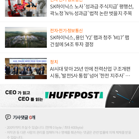
SK하이닉스 노사 '성과급 주식지급' 평행선,
곽노정 'N% 성과급' 법적 논란 벗을지 주목
전자·전기·정보통신
SK하이닉스, 용인 'Y2' 팹과 청주 'M17' 팹
건설에 54조 투자 결정
정치
AI시대 맞아 25년 만에 전력산업 구조개편
시동, '발전5사 통합' 넘어 '한전 지주사' 재편
론도
기사댓글
0
개
200자까지 쓰실 수 있습니다. (현재 0 byte / 최대 400byte)
저작권 등 다른 사람의 권리를 침해하거나 명예를 훼손하는 댓글은 관련 법률에 의해 제재를 받을
수 있습니다.