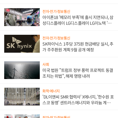
쌍끌이'로 내수 방어
전자·전기·정보통신
아이폰18 '메모리 부족'에 출시 지연되나, 삼
성디스플레이 LG디스플레이 LG이노텍 '탈
애플' 수익 다각화 속도
전자·전기·정보통신
SK하이닉스 1주당 375원 현금배당 실시, 추
가 주주환원 계획 9월 공개 예정
사회
미국 법원 "트럼프 정부 풍력 프로젝트 동결
조치는 위법", 해제 명령 내려
화학·에너지
'DL이앤씨 SMR 협력사' X에너지, '한수원 포
스코 동맹' 센트러스에너지와 우라늄 계약
체결
전자·전기·정보통신