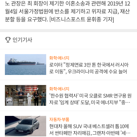
노 관장은 최 회장이 제기한 이혼소송과 관련해 2019년 12
월4일 서울가정법원에 반소를 제기하고 위자료 지급, 재산
분할 등을 요구했다. [비즈니스포스트 윤휘종 기자]
인기기사
화학·에너지
로이터 "정제연료 3만 톤 한국에서 러시아
로 이동", 우크라이나의 공격에 수요 늘어
화학·에너지
'한수원 협력사' 미국 오클로 SMR 연구용 원
자로 '임계 상태' 도달, 미국 에너지부 "중요
한 이정표"
자동차·부품
현대차 올해 SUV 국내 베스트셀러 톱10에
서 싼타페만 자리매김, 그랜저·아반떼 '세단