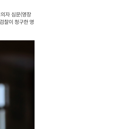
피의자 심문(영장
 검찰이 청구한 영