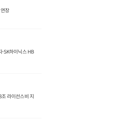
지 연장
자·SK하이닉스 HB
.3조 라이선스비 지