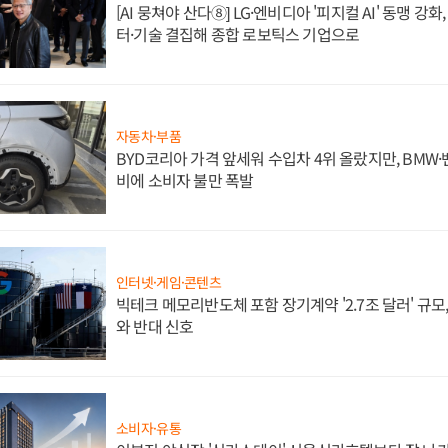
[AI 뭉쳐야 산다⑧] LG·엔비디아 '피지컬 AI' 동맹 강
터·기술 결집해 종합 로보틱스 기업으로
자동차·부품
BYD코리아 가격 앞세워 수입차 4위 올랐지만, BMW
비에 소비자 불만 폭발
인터넷·게임·콘텐츠
빅테크 메모리반도체 포함 장기계약 '2.7조 달러' 규모,
와 반대 신호
소비자·유통