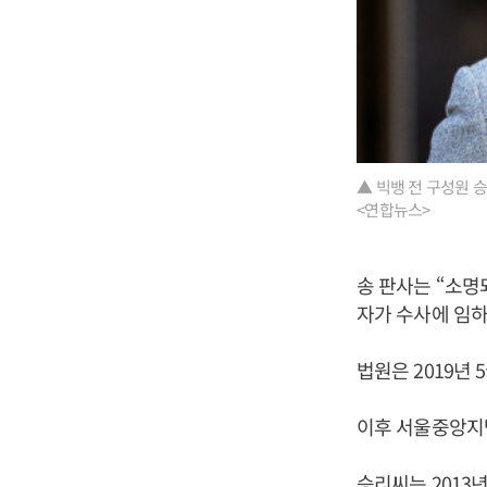
▲ 빅뱅 전 구성원 
<연합뉴스>
송 판사는 “소명
자가 수사에 임하
법원은 2019년
이후 서울중앙지
승리씨는 2013