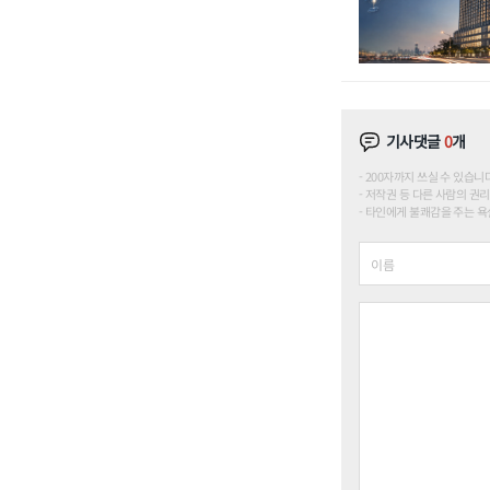
기사댓글
0
개
200자까지 쓰실 수 있습니다. (
저작권 등 다른 사람의 권리
타인에게 불쾌감을 주는 욕설