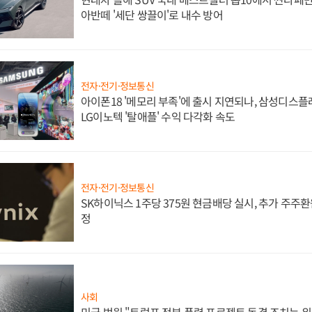
아반떼 '세단 쌍끌이'로 내수 방어
전자·전기·정보통신
아이폰18 '메모리 부족'에 출시 지연되나, 삼성디스
LG이노텍 '탈애플' 수익 다각화 속도
전자·전기·정보통신
SK하이닉스 1주당 375원 현금배당 실시, 추가 주주환
정
사회
미국 법원 "트럼프 정부 풍력 프로젝트 동결 조치는 위