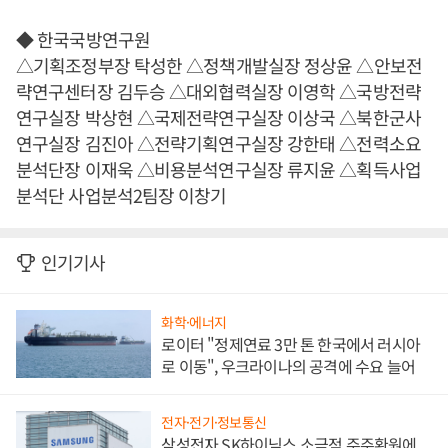
◆ 한국국방연구원
△기획조정부장 탁성한 △정책개발실장 정상윤 △안보전
략연구센터장 김두승 △대외협력실장 이영학 △국방전략
연구실장 박상현 △국제전략연구실장 이상국 △북한군사
연구실장 김진아 △전략기획연구실장 강한태 △전력소요
분석단장 이재욱 △비용분석연구실장 류지윤 △획득사업
분석단 사업분석2팀장 이창기
인기기사
화학·에너지
로이터 "정제연료 3만 톤 한국에서 러시아
로 이동", 우크라이나의 공격에 수요 늘어
전자·전기·정보통신
삼성전자 SK하이닉스 소극적 주주환원에