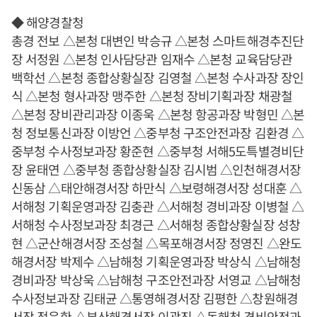
◆ 해양경찰청
총경 전보 △본청 대변인 박승규 △본청 스마트해경추진단
장 서정원 △본청 인사담당관 임재수 △본청 교육담당관
백학선 △본청 종합상황실장 김영철 △본청 수사과장 장인
식 △본청 형사과장 맹주한 △본청 장비기획과장 채광철
△본청 장비관리과장 이종욱 △본청 항공과장 박형민 △본
청 정보통신과장 이방언 △중부청 구조안전과장 김환경 △
중부청 수사정보과장 황준현 △중부청 서해5도특별경비단
장 윤태연 △중부청 종합상황실장 김시범 △인천해경서장
신동삼 △태안해경서장 하만식 △보령해경서장 성대훈 △
서해청 기획운영과장 김충관 △서해청 경비과장 이병철 △
서해청 수사정보과장 최경근 △서해청 종합상황실장 성창
현 △군산해경서장 조성철 △목포해경서장 정영진 △완도
해경서장 박제수 △남해청 기획운영과장 박상식 △남해청
경비과장 박상욱 △남해청 구조안전과장 서영교 △남해청
수사정보과장 김태균 △통영해경서장 김평한 △창원해경
서장 정욱한 △부산해경서장 이광진 △동해청 경비안전과