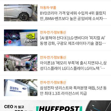
자동차·부품
BYD코리아 가격 앞세워 수입차 4위 올랐지
만, BMW·벤츠보다 높은 공임비에 소비자
불만 폭발
전자·전기·정보통신
[AI 뭉쳐야 산다⑧] LG·엔비디아 '피지컬 AI'
동맹 강화, 구광모 제조·데이터·기술 결집
해 종합 로보틱스 기업으로
전자·전기·정보통신
아이폰18 '메모리 부족'에 출시 지연되나, 삼
성디스플레이 LG디스플레이 LG이노텍 '탈
애플' 수익 다각화 속도
전자·전기·정보통신
삼성전자 넷리스트와 특허분쟁 매듭, 5년 동
안 최대 1.3조 라이선스비 지급