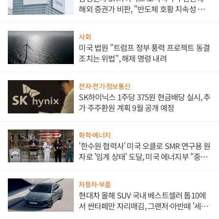
해외 증권가 비판, "반도체 호황 지속성 의
문"
사회
미국 법원 "트럼프 정부 풍력 프로젝트 동결
조치는 위법", 해제 명령 내려
전자·전기·정보통신
SK하이닉스 1주당 375원 현금배당 실시, 추
가 주주환원 계획 9월 공개 예정
화학·에너지
'한수원 협력사' 미국 오클로 SMR 연구용 원
자로 '임계 상태' 도달, 미국 에너지부 "중요
한 이정표"
자동차·부품
현대차 올해 SUV 국내 베스트셀러 톱10에
서 싼타페만 자리매김, 그랜저·아반떼 '세단
쌍끌이'로 내수 방어