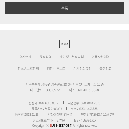
PC버전
회사소개
윤리강령
개인정보처리방침
이용자위원회
청소년보호정책
정정·반론보도
기사심의규정
불편신고
서울특별시 성동구 성수일로 39-34 서울숲더스페이스 12층
대표전화 : 1800-6522
팩스 : 070-4015-8658
편집국 : 070-4010-8512
사업본부 : 070-4010-7078
등록번호 : 서울 아 02897
제호 : 비즈니스포스트
등록일: 2013.11.13
발행·편집인 : 강석운
발행일자: 2013년 12월 2일
청소년보호책임자 : 강석운
ISSN : 2636-171X
Copyright ⓒ
B
USINESSPOST
. All rights reserved.