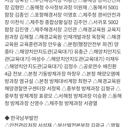
장 김형민 △동해청 수사정보과장 이원재 △동해서 5001
함장 김종인 △포항해경서장 이영호 △제주청 경비안전과
장 이천식 △제주청 종합상황실장 김주언 △서귀포 5002
함장 김진영 △제주해경서장 고민관 △해경교육원 교육지
원과장 김해철 △해경교육원 인재개발과장 옥창묵 △해경
교육원 교육훈련과장 안두술 △본청(행정안전부 파견) 양
종타 △해양치안지도관(교육대기) 유충근 △해양치안지도
관(교육대기) 여성수 △해양치안지도관(교육대기) 이재두
△해양치안지도관(교육대기) 김정수 △공로연수 배진환
4급 전보 △본청 기동방제과장 하창우 △본청 해양오염예
방과장 염규설 △본청 방제대비계장 최현구 △해경교육원
해양경찰연구센터장 서정목 △중부청 방제과장 김형규 △
중부청 방제계장 표광모 △서해청 방제과장 이승환 △동해
청 방제과장 신영수 △제주청 방제과장 서광열
◆ 한국남부발전
△안전관리처장 서성재 △부산발전본부장 김광규 △영월