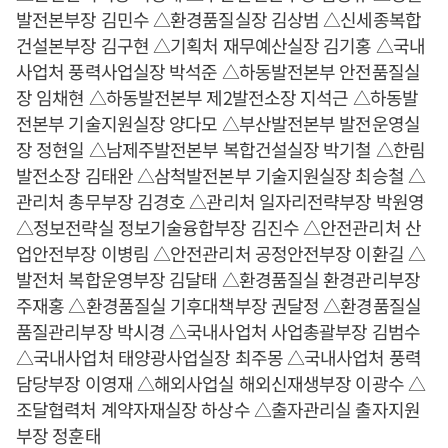
발전본부장 김민수 △환경품질실장 김상범 △신세종복합
건설본부장 김구현 △기획처 재무예산실장 김기홍 △국내
사업처 풍력사업실장 박석준 △하동발전본부 안전품질실
장 임채현 △하동발전본부 제2발전소장 지석근 △하동발
전본부 기술지원실장 양다모 △부산발전본부 발전운영실
장 정현일 △남제주발전본부 복합건설실장 박기철 △한림
발전소장 김태완 △삼척발전본부 기술지원실장 최승철 △
관리처 총무부장 김경호 △관리처 일자리전략부장 박원영
△정보전략실 정보기술융합부장 김진수 △안전관리처 산
업안전부장 이병림 △안전관리처 공정안전부장 이환길 △
발전처 복합운영부장 김달태 △환경품질실 환경관리부장
주재홍 △환경품질실 기후대책부장 권달정 △환경품질실
품질관리부장 박시경 △국내사업처 사업총괄부장 김범수
△국내사업처 태양광사업실장 최주몽 △국내사업처 풍력
담당부장 이영재 △해외사업실 해외신재생부장 이광수 △
조달협력처 계약자재실장 하상수 △출자관리실 출자지원
부장 정훈태