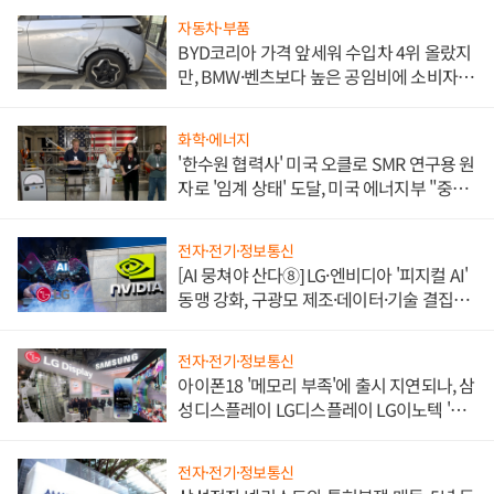
자동차·부품
BYD코리아 가격 앞세워 수입차 4위 올랐지
만, BMW·벤츠보다 높은 공임비에 소비자
불만 폭발
화학·에너지
'한수원 협력사' 미국 오클로 SMR 연구용 원
자로 '임계 상태' 도달, 미국 에너지부 "중요
한 이정표"
전자·전기·정보통신
[AI 뭉쳐야 산다⑧] LG·엔비디아 '피지컬 AI'
동맹 강화, 구광모 제조·데이터·기술 결집
해 종합 로보틱스 기업으로
전자·전기·정보통신
아이폰18 '메모리 부족'에 출시 지연되나, 삼
성디스플레이 LG디스플레이 LG이노텍 '탈
애플' 수익 다각화 속도
전자·전기·정보통신