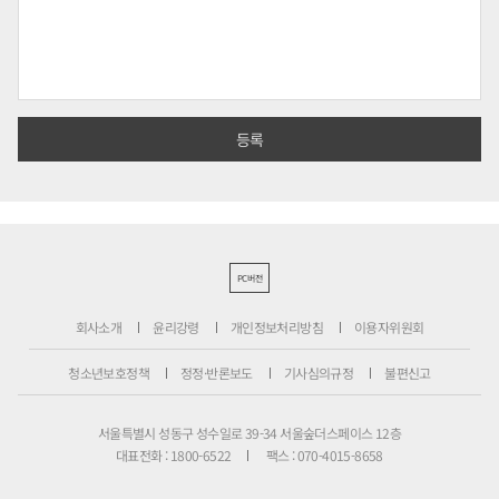
PC버전
회사소개
윤리강령
개인정보처리방침
이용자위원회
청소년보호정책
정정·반론보도
기사심의규정
불편신고
서울특별시 성동구 성수일로 39-34 서울숲더스페이스 12층
대표전화 : 1800-6522
팩스 : 070-4015-8658