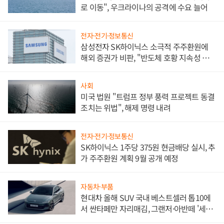
로 이동", 우크라이나의 공격에 수요 늘어
전자·전기·정보통신
삼성전자 SK하이닉스 소극적 주주환원에
해외 증권가 비판, "반도체 호황 지속성 의
문"
사회
미국 법원 "트럼프 정부 풍력 프로젝트 동결
조치는 위법", 해제 명령 내려
전자·전기·정보통신
SK하이닉스 1주당 375원 현금배당 실시, 추
가 주주환원 계획 9월 공개 예정
자동차·부품
현대차 올해 SUV 국내 베스트셀러 톱10에
서 싼타페만 자리매김, 그랜저·아반떼 '세단
쌍끌이'로 내수 방어