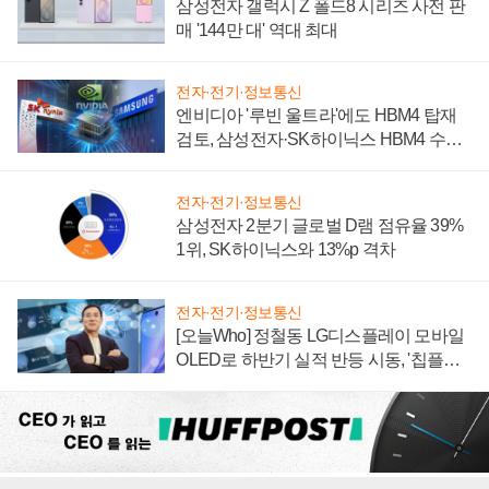
삼성전자 갤럭시 Z 폴드8 시리즈 사전 판
매 '144만 대' 역대 최대
전자·전기·정보통신
엔비디아 '루빈 울트라'에도 HBM4 탑재
검토, 삼성전자·SK하이닉스 HBM4 수율
에 주도권 갈린다
전자·전기·정보통신
삼성전자 2분기 글로벌 D램 점유율 39%
1위, SK하이닉스와 13%p 격차
전자·전기·정보통신
[오늘Who] 정철동 LG디스플레이 모바일
OLED로 하반기 실적 반등 시동, '칩플레
이션'에 가격 인하 압박은 부담