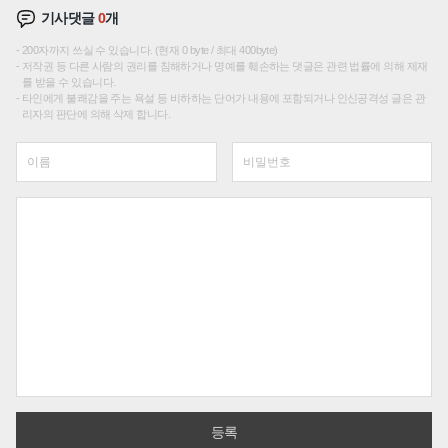
기사댓글
0
개
200자까지 쓰실 수 있습니다. (현재 0 byte / 최대 400byte)
저작권 등 다른 사람의 권리를 침해하거나 명예를 훼손하는 댓글은 관련 법률에 의해 제재
를 받을 수 있습니다.
타인에게 불쾌감을 주는 욕설 등 비하하는 단어가 내용에 포함되거나 인신공격성 글은 관
리자의 판단에 의해 삭제 합니다.