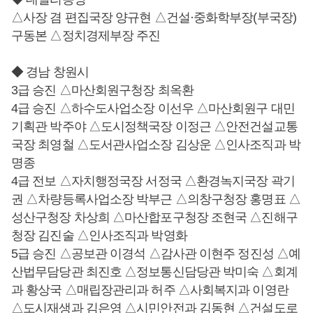
△사장 겸 편집국장 양규현 △건설·중화학부장(부국장)
구동본 △정치경제부장 주진
◆ 경남 창원시
3급 승진 △마산회원구청장 최옥환
4급 승진 △하수도사업소장 이선우 △마산회원구 대민
기획관 박주야 △도시정책국장 이정근 △안전건설교통
국장 최영철 △도서관사업소장 김상운 △인사조직과 박
명종
4급 전보 △자치행정국장 서정국 △환경녹지국장 곽기
권 △차량등록사업소장 박부근 △의창구청장 홍명표 △
성산구청장 차상희 △마산합포구청장 조현국 △진해구
청장 김진술 △인사조직과 박영화
5급 승진 △공보관 이경석 △감사관 이현주 정진성 △예
산법무담당관 최진호 △정보통신담당관 박미숙 △회계
과 황상국 △매립장관리과 허주 △사회복지과 이영란
△도시재생과 김은영 △시민안전과 김동현 △건설도로