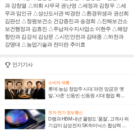
과 강창열 △의회 사무국 권난영 △세정과 김창우 △세
무과 임인규 △성산도서관 박경란 △환경위생과 권선희
김판선 △창원보건소 건강증진과 송경희 △진해보건소
보건행정과 김효진 △주남저수지사업소 이현주 △해양
항만과 김강석 김상문 △시민안전과 김태종 △하천과
강명대 △농업기술과 전미란 추이효
인기기사
소비자·유통
롯데·농심 창업주 시대 '라면 앙금'은 옛
말, '사촌' 신동빈·신동원 시대 협업 확대
일로
전자·전기·정보통신
D램과 HBM 내년 물량도 '품절', 고객사 위
기감이 삼성전자 SK하이닉스 협상력 더
키워