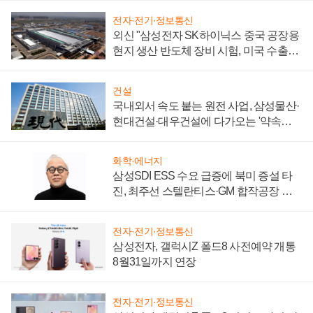
전자·전기·정보통신
외신 "삼성전자 SK하이닉스 중국 공장용
현지 생산 반도체 장비 시험, 미국 수출통
제 대비"
건설
국내외서 속도 붙는 원전 사업, 삼성물산·
현대건설·대우건설에 다가오는 '약속의
시간'
화학·에너지
삼성SDI ESS 수요 급증에 북미 증설 타
진, 최주선 스텔란티스·GM 합작공장 건
설 재추진하나
전자·전기·정보통신
삼성전자, 갤럭시Z 폴드8 사전예약 개통
8월31일까지 연장
전자·전기·정보통신