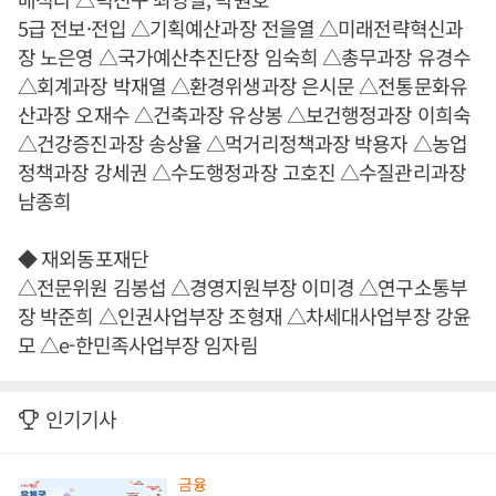
5급 전보·전입 △기획예산과장 전을열 △미래전략혁신과
장 노은영 △국가예산추진단장 임숙희 △총무과장 유경수
△회계과장 박재열 △환경위생과장 은시문 △전통문화유
산과장 오재수 △건축과장 유상봉 △보건행정과장 이희숙
△건강증진과장 송상율 △먹거리정책과장 박용자 △농업
정책과장 강세권 △수도행정과장 고호진 △수질관리과장
남종희
◆ 재외동포재단
△전문위원 김봉섭 △경영지원부장 이미경 △연구소통부
장 박준희 △인권사업부장 조형재 △차세대사업부장 강윤
모 △e-한민족사업부장 임자림
인기기사
금융