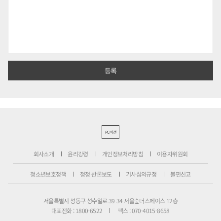
PC버전
회사소개
윤리강령
개인정보처리방침
이용자위원회
청소년보호정책
정정·반론보도
기사심의규정
불편신고
서울특별시 성동구 성수일로 39-34 서울숲더스페이스 12층
대표전화 : 1800-6522
팩스 : 070-4015-8658