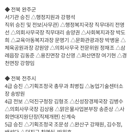
◆ 전북 완주군
서기관 승진 △행정지원과 강평석
직위 승진 및 전보(사무관) △행정복지국장 직무대리 전영
선 △의회사무국장 직무대리 송양권 △사회복지과장 박도
희 △교육아동복지과장 문명기 △문화관광과장 박병윤 △
체육공원과장 강원양 △의회사무국 전문위원 정재조 △삼
례읍장 김동준 △용진면장 강신영 △화산면장 여기현 △경
천면장 강향임
◆ 전북 전주시
4급 승진 △기획조정국 총무과 최병집 △농업기술센터소
장 송방원
4급 전보 △덕진구청장 김형조 △신성장경제국장 김병수
△의회사무국장 김상용 △맑은물사업본부장 송준상 △사
회연대지원단장(직제개편) 신계숙
5급 승진 △기획조정국 조문성 △완산구 강재원, 김수정,
배석다 △덕진구 최영실, 박원호