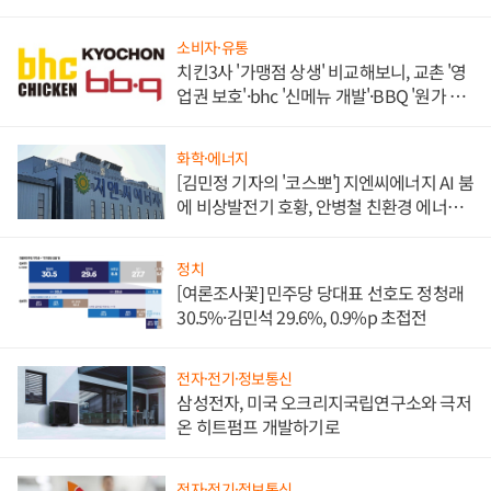
소비자·유통
치킨3사 '가맹점 상생' 비교해보니, 교촌 '영
업권 보호'·bhc '신메뉴 개발'·BBQ '원가 부
담'
화학·에너지
[김민정 기자의 '코스뽀'] 지엔씨에너지 AI 붐
에 비상발전기 호황, 안병철 친환경 에너지
발전전문기업 향한다
정치
[여론조사꽃] 민주당 당대표 선호도 정청래
30.5%·김민석 29.6%, 0.9%p 초접전
전자·전기·정보통신
삼성전자, 미국 오크리지국립연구소와 극저
온 히트펌프 개발하기로
전자·전기·정보통신