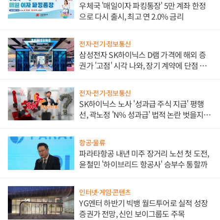
우체국 '매일이자 파킹통장' 5만 계좌 한정
으로 다시 출시, 최고 연 2.0% 금리
전자·전기·정보통신
삼성전자 SK하이닉스 D램 가격에 해외 증
권가 '고점' 시각 나와, 장기 계약에 단점 부
각
전자·전기·정보통신
SK하이닉스 노사 '성과급 주식 지급' 평행
선, 곽노정 'N% 성과급' 법적 논란 벗을지 주
목
항공·물류
파라타항공 내년 미주 장거리 노선 첫 도전,
윤철민 '하이브리드 항공사' 승부수 통할까
인터넷·게임·콘텐츠
YG엔터 하반기 빅뱅 월드투어로 실적 성장
증권가 전망, 신인 보이그룹도 주목