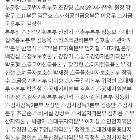
부문장 △준법지원부문 조강영 △MG인재개발원 원장 강
왈구 △IT부문 김문호 △사회공헌금융부문 이용우 △자금
운용부문 김상헌
본부장 △전략기획본부 전성기 △총무본부 심동보 △대외
협력홍보본부 김동욱 △리스크관리본부 김호술 △관재계
약본부 반영식 △IT부문 IT기획본부 임기철 △IT개발본부
백경섭 △정보보호본부 강창기 △금고경영지원기획본부
박도형 △금고여신금융본부 황길현 △디지털금융본부 강
신철 △예금자보호실 박재경 △금융소비자보호본부 장경
수 △금융기획본부 이미향 △자금관리본부 위덕현 △대체
투자본부 박준철 △공제기획본부 김훈기 △공제지원본부
이종성 △검사기획본부 유인석 △검사감독1본부 김동화
△검사감독2본부 서상민 △검사감독3본부 김종만 △감사
본부 조근준 △비서실 강상수 △서울지역본부 김지윤 △부
산지역본부 박광제 △대구지역본부 이재설 △인천지역본
부 유경진 △광주전남지역본부 정찬호 △대전세종충남지
역본부 정인순 △울산경남지역본부 김정신 △경기지역본