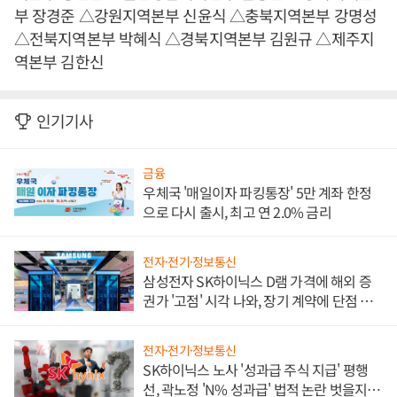
부 장경준 △강원지역본부 신윤식 △충북지역본부 강명성
△전북지역본부 박혜식 △경북지역본부 김원규 △제주지
역본부 김한신
인기기사
금융
우체국 '매일이자 파킹통장' 5만 계좌 한정
으로 다시 출시, 최고 연 2.0% 금리
전자·전기·정보통신
삼성전자 SK하이닉스 D램 가격에 해외 증
권가 '고점' 시각 나와, 장기 계약에 단점 부
각
전자·전기·정보통신
SK하이닉스 노사 '성과급 주식 지급' 평행
선, 곽노정 'N% 성과급' 법적 논란 벗을지 주