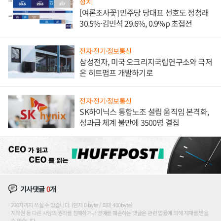
정치
[여론조사꽃] 민주당 당대표 선호도 정청래
30.5%·김민석 29.6%, 0.9%p 초접전
전자·전기·정보통신
삼성전자, 미국 오크리지국립연구소와 극저
온 히트펌프 개발하기로
전자·전기·정보통신
SK하이닉스 통합노조 설립 움직임 본격화,
성과급 체계 불만에 3500명 결집
기사댓글
0
개
200자까지 쓰실 수 있습니다. (현재 0 byte / 최대 400byte)
저작권 등 다른 사람의 권리를 침해하거나 명예를 훼손하는 댓글은 관련 법률에 의해 제재를 받을
수 있습니다.