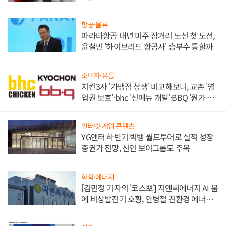
목
항공·물류
파라타항공 내년 미주 장거리 노선 첫 도전,
윤철민 '하이브리드 항공사' 승부수 통할까
소비자·유통
치킨3사 '가맹점 상생' 비교해보니, 교촌 '영
업권 보호'·bhc '신메뉴 개발'·BBQ '원가 부
담'
인터넷·게임·콘텐츠
YG엔터 하반기 빅뱅 월드투어로 실적 성장
증권가 전망, 신인 보이그룹도 주목
화학·에너지
[김민정 기자의 '코스뽀'] 지엔씨에너지 AI 붐
에 비상발전기 호황, 안병철 친환경 에너지
발전전문기업 향한다