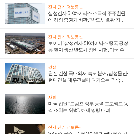
전자·전기·정보통신
삼성전자 SK하이닉스 소극적 주주환원
에 해외 증권가 비판, "반도체 호황 지속
성 의문"
전자·전기·정보통신
로이터 "삼성전자 SK하이닉스 중국 공장
용 현지 생산 반도체 장비 시험, 미국 수출
통제 대비"
건설
원전 건설 국내외서 속도 붙어, 삼성물산·
현대건설·대우건설에 다가오는 '약속의
시간'
사회
미국 법원 "트럼프 정부 풍력 프로젝트 동
결 조치는 위법", 해제 명령 내려
전자·전기·정보통신
SK하이닉스 1주당 375원 현금배당 실시,