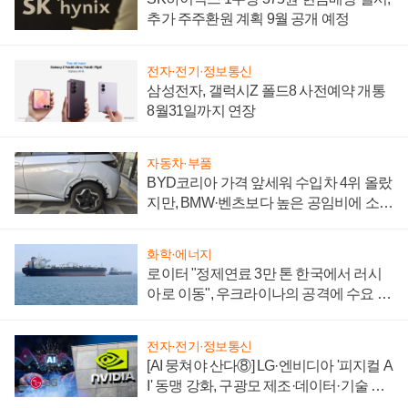
추가 주주환원 계획 9월 공개 예정
전자·전기·정보통신
삼성전자, 갤럭시Z 폴드8 사전예약 개통
8월31일까지 연장
자동차·부품
BYD코리아 가격 앞세워 수입차 4위 올랐
지만, BMW·벤츠보다 높은 공임비에 소비
자 불만 폭발
화학·에너지
로이터 "정제연료 3만 톤 한국에서 러시
아로 이동", 우크라이나의 공격에 수요 늘
어
전자·전기·정보통신
[AI 뭉쳐야 산다⑧] LG·엔비디아 '피지컬 A
I' 동맹 강화, 구광모 제조·데이터·기술 결
집해 종합 로보틱스 기업으로