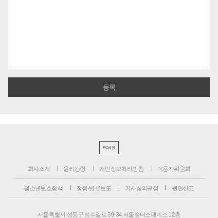
PC버전
회사소개
윤리강령
개인정보처리방침
이용자위원회
청소년보호정책
정정·반론보도
기사심의규정
불편신고
서울특별시 성동구 성수일로 39-34 서울숲더스페이스 12층