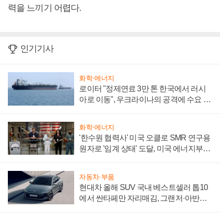
력을 느끼기 어렵다.
인기기사
화학·에너지
로이터 "정제연료 3만 톤 한국에서 러시
아로 이동", 우크라이나의 공격에 수요 늘
어
화학·에너지
'한수원 협력사' 미국 오클로 SMR 연구용
원자로 '임계 상태' 도달, 미국 에너지부
"중요한 이정표"
자동차·부품
현대차 올해 SUV 국내 베스트셀러 톱10
에서 싼타페만 자리매김, 그랜저·아반떼
'세단 쌍끌이'로 내수 방어