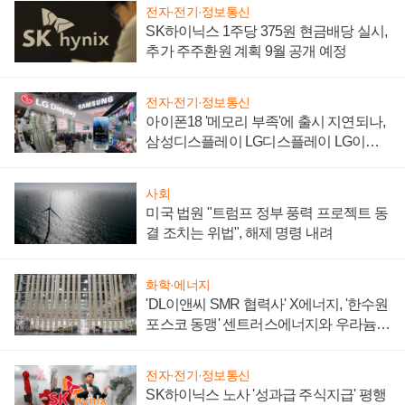
전자·전기·정보통신
SK하이닉스 1주당 375원 현금배당 실시,
추가 주주환원 계획 9월 공개 예정
전자·전기·정보통신
아이폰18 '메모리 부족'에 출시 지연되나,
삼성디스플레이 LG디스플레이 LG이노
텍 '탈애플' 수익 다각화 속도
사회
미국 법원 "트럼프 정부 풍력 프로젝트 동
결 조치는 위법", 해제 명령 내려
화학·에너지
'DL이앤씨 SMR 협력사' X에너지, '한수원
포스코 동맹' 센트러스에너지와 우라늄
계약 체결
전자·전기·정보통신
SK하이닉스 노사 '성과급 주식지급' 평행