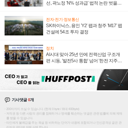
선, 곽노정 'N% 성과급' 법적 논란 벗을지
주목
전자·전기·정보통신
SK하이닉스, 용인 'Y2' 팹과 청주 'M17' 팹
건설에 54조 투자 결정
정치
AI시대 맞아 25년 만에 전력산업 구조개
편 시동, '발전5사 통합' 넘어 '한전 지주사'
재편론도
기사댓글
0
개
200자까지 쓰실 수 있습니다. (현재 0 byte / 최대 400byte)
저작권 등 다른 사람의 권리를 침해하거나 명예를 훼손하는 댓글은 관련 법률에 의해 제재
를 받을 수 있습니다.
타인에게 불쾌감을 주는 욕설 등 비하하는 단어가 내용에 포함되거나 인신공격성 글은 관
리자의 판단에 의해 삭제 합니다.