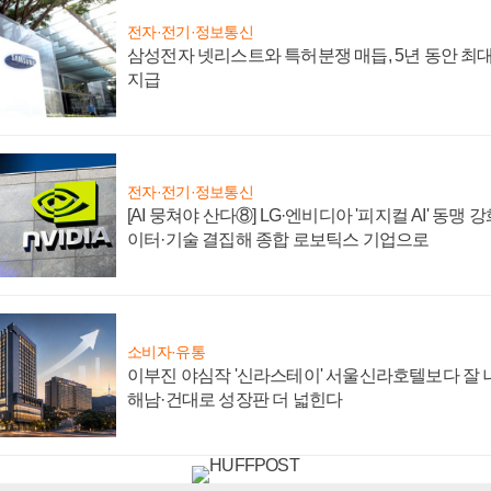
전자·전기·정보통신
삼성전자 넷리스트와 특허분쟁 매듭, 5년 동안 최대
지급
전자·전기·정보통신
[AI 뭉쳐야 산다⑧] LG·엔비디아 '피지컬 AI' 동맹 
이터·기술 결집해 종합 로보틱스 기업으로
소비자·유통
이부진 야심작 '신라스테이' 서울신라호텔보다 잘 나
해남·건대로 성장판 더 넓힌다