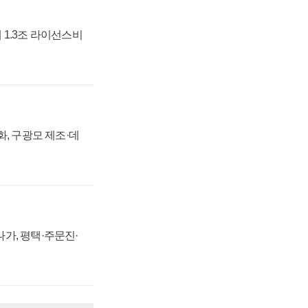
 1.3조 라이선스비
강화, 구광모 제조·데
가, 평택·주문진·