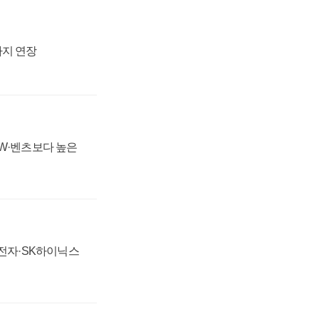
까지 연장
MW·벤츠보다 높은
성전자·SK하이닉스