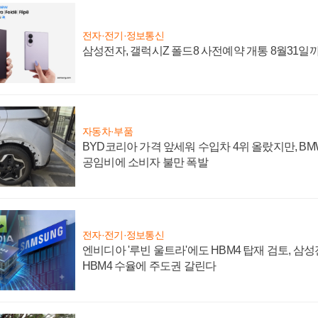
전자·전기·정보통신
삼성전자, 갤럭시Z 폴드8 사전예약 개통 8월31일
자동차·부품
BYD코리아 가격 앞세워 수입차 4위 올랐지만, B
공임비에 소비자 불만 폭발
전자·전기·정보통신
엔비디아 '루빈 울트라'에도 HBM4 탑재 검토, 삼
HBM4 수율에 주도권 갈린다