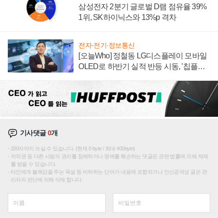
삼성전자 2분기 글로벌 D램 점유율 39%
1위, SK하이닉스와 13%p 격차
전자·전기·정보통신
[오늘Who] 정철동 LG디스플레이 모바일
OLED로 하반기 실적 반등 시동, '칩플레
이션'에 가격 인하 압박은 부담
기사댓글
0
개
200자까지 쓰실 수 있습니다. (현재 0 byte / 최대 400byte)
저작권 등 다른 사람의 권리를 침해하거나 명예를 훼손하는 댓글은 관련 법률에 의해 제재
를 받을 수 있습니다.
타인에게 불쾌감을 주는 욕설 등 비하하는 단어가 내용에 포함되거나 인신공격성 글은 관
리자의 판단에 의해 삭제 합니다.