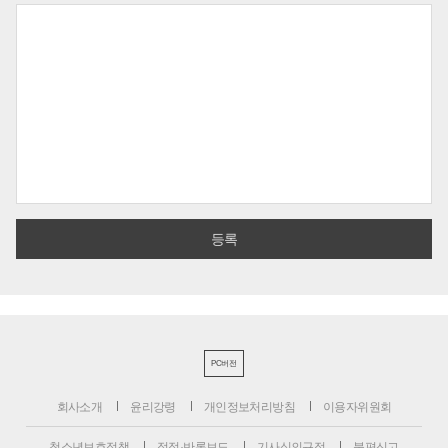
PC버전
회사소개
윤리강령
개인정보처리방침
이용자위원회
청소년보호정책
정정·반론보도
기사심의규정
불편신고