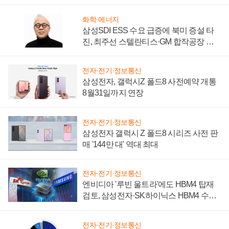
시간'
화학·에너지
삼성SDI ESS 수요 급증에 북미 증설 타
진, 최주선 스텔란티스·GM 합작공장 건
설 재추진하나
전자·전기·정보통신
삼성전자, 갤럭시Z 폴드8 사전예약 개통
8월31일까지 연장
전자·전기·정보통신
삼성전자 갤럭시 Z 폴드8 시리즈 사전 판
매 '144만 대' 역대 최대
전자·전기·정보통신
엔비디아 '루빈 울트라'에도 HBM4 탑재
검토, 삼성전자·SK하이닉스 HBM4 수율
에 주도권 갈린다
전자·전기·정보통신