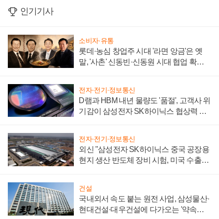
인기기사
소비자·유통
롯데·농심 창업주 시대 '라면 앙금'은 옛
말, '사촌' 신동빈·신동원 시대 협업 확대
일로
전자·전기·정보통신
D램과 HBM 내년 물량도 '품절', 고객사 위
기감이 삼성전자 SK하이닉스 협상력 더
키워
전자·전기·정보통신
외신 "삼성전자 SK하이닉스 중국 공장용
현지 생산 반도체 장비 시험, 미국 수출통
제 대비"
건설
국내외서 속도 붙는 원전 사업, 삼성물산·
현대건설·대우건설에 다가오는 '약속의