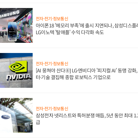
전자·전기·정보통신
아이폰18 '메모리 부족'에 출시 지연되나, 삼성디스
LG이노텍 '탈애플' 수익 다각화 속도
전자·전기·정보통신
[AI 뭉쳐야 산다⑧] LG·엔비디아 '피지컬 AI' 동맹 강
터·기술 결집해 종합 로보틱스 기업으로
전자·전기·정보통신
삼성전자 넷리스트와 특허분쟁 매듭, 5년 동안 최대 1
급