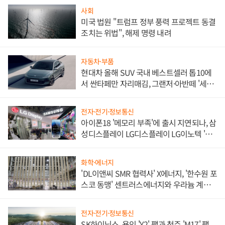
사회
미국 법원 "트럼프 정부 풍력 프로젝트 동결
조치는 위법", 해제 명령 내려
자동차·부품
현대차 올해 SUV 국내 베스트셀러 톱10에
서 싼타페만 자리매김, 그랜저·아반떼 '세단
쌍끌이'로 내수 방어
전자·전기·정보통신
아이폰18 '메모리 부족'에 출시 지연되나, 삼
성디스플레이 LG디스플레이 LG이노텍 '탈
애플' 수익 다각화 속도
화학·에너지
'DL이앤씨 SMR 협력사' X에너지, '한수원 포
스코 동맹' 센트러스에너지와 우라늄 계약
체결
전자·전기·정보통신
SK하이닉스, 용인 'Y2' 팹과 청주 'M17' 팹