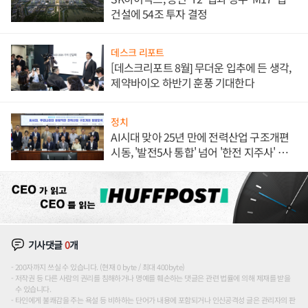
건설에 54조 투자 결정
데스크 리포트
[데스크리포트 8월] 무더운 입추에 든 생각,
제약바이오 하반기 훈풍 기대한다
정치
AI시대 맞아 25년 만에 전력산업 구조개편
시동, '발전5사 통합' 넘어 '한전 지주사' 재편
론도
기사댓글
0
개
200자까지 쓰실 수 있습니다. (현재 0 byte / 최대 400byte)
저작권 등 다른 사람의 권리를 침해하거나 명예를 훼손하는 댓글은 관련 법률에 의해 제재를 받을
수 있습니다.
타인에게 불쾌감을 주는 욕설 등 비하하는 단어가 내용에 포함되거나 인신공격성 글은 관리자의 판