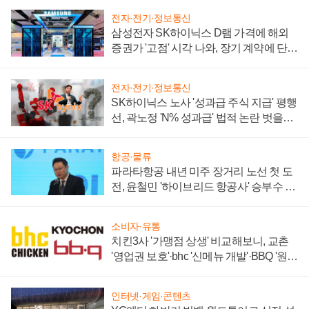
전자·전기·정보통신
삼성전자 SK하이닉스 D램 가격에 해외
증권가 '고점' 시각 나와, 장기 계약에 단점
부각
전자·전기·정보통신
SK하이닉스 노사 '성과급 주식 지급' 평행
선, 곽노정 'N% 성과급' 법적 논란 벗을지
주목
항공·물류
파라타항공 내년 미주 장거리 노선 첫 도
전, 윤철민 '하이브리드 항공사' 승부수 통
할까
소비자·유통
치킨3사 '가맹점 상생' 비교해보니, 교촌
'영업권 보호'·bhc '신메뉴 개발'·BBQ '원가
부담'
인터넷·게임·콘텐츠