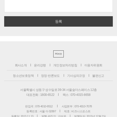
PC버전
회사소개
윤리강령
개인정보처리방침
이용자위원회
청소년보호정책
정정·반론보도
기사심의규정
불편신고
서울특별시 성동구 성수일로 39-34 서울숲더스페이스 12층
대표전화 : 1800-6522
팩스 : 070-4015-8658
편집국 : 070-4010-8512
사업본부 : 070-4010-7078
등록번호 : 서울 아 02897
제호 : 비즈니스포스트
등록일: 2013.11.13
발행·편집인 : 강석운
발행일자: 2013년 12월 2일