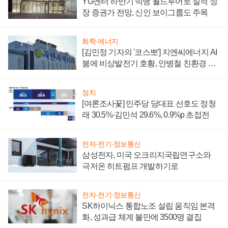
YG엔터 하반기 빅뱅 월드투어로 실적 성
장 증권가 전망, 신인 보이그룹도 주목
화학·에너지
[김민정 기자의 '코스뽀'] 지엔씨에너지 AI
붐에 비상발전기 호황, 안병철 친환경 에
너지 발전전문기업 향한다
정치
[여론조사꽃] 민주당 당대표 선호도 정청
래 30.5%·김민석 29.6%, 0.9%p 초접전
전자·전기·정보통신
삼성전자, 미국 오크리지국립연구소와
극저온 히트펌프 개발하기로
전자·전기·정보통신
SK하이닉스 통합노조 설립 움직임 본격
화, 성과급 체계 불만에 3500명 결집