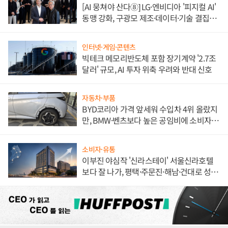
[AI 뭉쳐야 산다⑧] LG·엔비디아 '피지컬 AI'
동맹 강화, 구광모 제조·데이터·기술 결집
해 종합 로보틱스 기업으로
인터넷·게임·콘텐츠
빅테크 메모리반도체 포함 장기계약 '2.7조
달러' 규모, AI 투자 위축 우려와 반대 신호
자동차·부품
BYD코리아 가격 앞세워 수입차 4위 올랐지
만, BMW·벤츠보다 높은 공임비에 소비자
불만 폭발
소비자·유통
이부진 야심작 '신라스테이' 서울신라호텔
보다 잘 나가, 평택·주문진·해남·건대로 성
장판 더 넓힌다