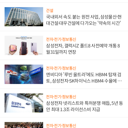
문"
건설
국내외서 속도 붙는 원전 사업, 삼성물산·현
대건설·대우건설에 다가오는 '약속의 시간'
전자·전기·정보통신
삼성전자, 갤럭시Z 폴드8 사전예약 개통 8
월31일까지 연장
전자·전기·정보통신
엔비디아 '루빈 울트라'에도 HBM4 탑재 검
토, 삼성전자·SK하이닉스 HBM4 수율에 주
도권 갈린다
전자·전기·정보통신
삼성전자 넷리스트와 특허분쟁 매듭, 5년 동
안 최대 1.3조 라이선스비 지급
전자·전기·정보통신