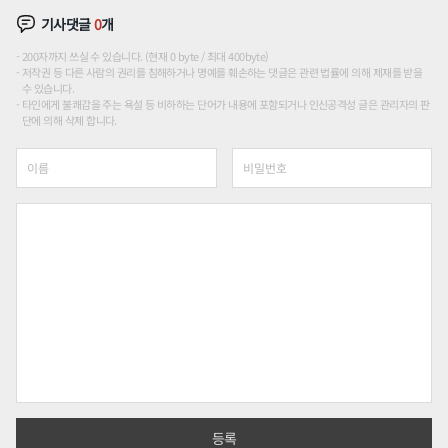
기사댓글
0
개
200자까지 쓰실 수 있습니다. (현재 0 byte / 최대 400byte)
저작권 등 다른 사람의 권리를 침해하거나 명예를 훼손하는 댓글은 관련 법률에 의해 제재를 받을
수 있습니다.
타인에게 불쾌감을 주는 욕설 등 비하하는 단어가 내용에 포함되거나 인신공격성 글은 관리자의 판
단에 의해 삭제 합니다.