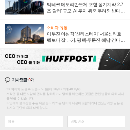
빅테크 메모리반도체 포함 장기계약 '2.7
조 달러' 규모, AI 투자 위축 우려와 반대
신호
소비자·유통
이부진 야심작 '신라스테이' 서울신라호
텔보다 잘 나가, 평택·주문진·해남·건대로
성장판 더 넓힌다
기사댓글
0
개
200자까지 쓰실 수 있습니다. (현재 0 byte / 최대 400byte)
저작권 등 다른 사람의 권리를 침해하거나 명예를 훼손하는 댓글은 관련 법률에 의해 제재
를 받을 수 있습니다.
타인에게 불쾌감을 주는 욕설 등 비하하는 단어가 내용에 포함되거나 인신공격성 글은 관
리자의 판단에 의해 삭제 합니다.