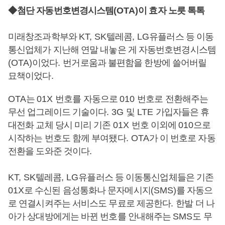
◆
첨단 자동번호변경시스템
(OTA)
이 효자 노릇 톡톡
미래창조과학부와
KT, SK
텔레콤
, LG
유플러스 등 이동
통신업체가 지난해 연말 내놓은 게 자동번호변경시스템
(OTA)
이었다
.
번거로움과 불편함을 한방에 쓸어버릴
묘책이었다
.
OTA
는
01X
번호를 자동으로
010
번호로 전환해주는
무선 업그레이드 기술이다
.
3G
및
LTE
가입자들은 휴
대전화 교체 당시 미리 기존
01X
번호 이외에
010
으로
시작하는 번호도 함께 부여됐다
. OTA
가 이 번호로 자동
전환을 도와준 것이다
.
KT, SK
텔레콤
, LG
유플러스 등 이동통신업체들은 기존
01X
로 수신된 음성통화나 문자메시지
(SMS)
를 자동으
로 연결시켜주는 서비스도 무료로 제공한다
.
한발 더 나
아가 상대방에게는 바뀐 번호를 안내해주는
SMS
도 무