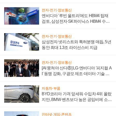
전자·전기·정보통신
엔비디아 '루빈 울트라'에도 HBM4 탑재
검토, 삼성전자·SK하이닉스 HBM4 수율
에 주도권 갈린다
전자·전기·정보통신
삼성전자 넷리스트와 특허분쟁 매듭, 5년
동안 최대 1.3조 라이선스비 지급
전자·전기·정보통신
[AI 뭉쳐야 산다⑧] LG·엔비디아 '피지컬 A
I' 동맹 강화, 구광모 제조·데이터·기술 결
집해 종합 로보틱스 기업으로
자동차·부품
BYD코리아 가격 앞세워 수입차 4위 올랐
지만, BMW·벤츠보다 높은 공임비에 소비
자 불만 폭발
인터넷·게임·콘텐츠