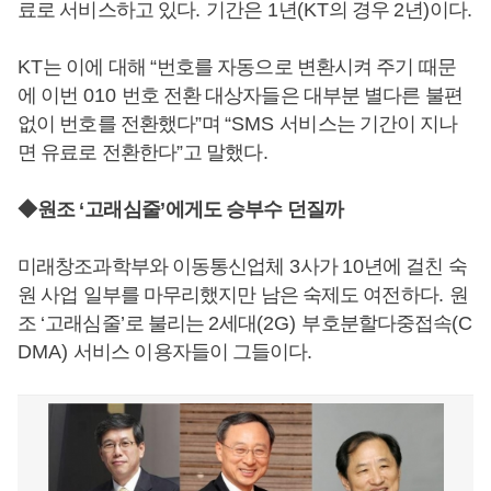
료로 서비스하고 있다
.
기간은
1
년
(KT
의 경우
2
년
)
이다
.
KT
는 이에 대해
“
번호를 자동으로 변환시켜 주기 때문
에 이번
010
번호 전환 대상자들은 대부분 별다른 불편
없이 번호를 전환했다
”
며
“SMS
서비스는 기간이 지나
면 유료로 전환한다
”
고 말했다
.
◆
원조
‘
고래심줄
’
에게도 승부수 던질까
미래창조과학부와 이동통신업체
3
사가
10
년에 걸친 숙
원 사업 일부를 마무리했지만 남은 숙제도 여전하다
.
원
조
‘
고래심줄
’
로 불리는
2
세대
(2G)
부호분할다중접속
(C
DMA)
서비스 이용자들이 그들이다
.