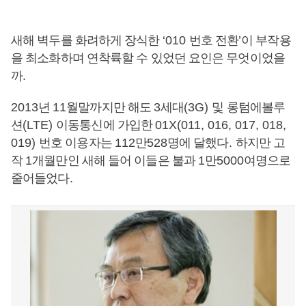
새해 벽두를 화려하게 장식한
‘010
번호 전환
’
이 부작용
을 최소화하며 연착륙할 수 있었던 요인은 무엇이었을
까
.
2013
년
11
월말까지만 해도
3
세대
(3G)
및 롱텀에볼루
션
(LTE)
이동통신에 가입한
01X(011, 016, 017, 018,
019)
번호 이용자는
112
만
528
명에 달했다
.
하지만 고
작
1
개월만인 새해 들어 이들은 불과
1
만
5000
여명으로
줄어들었다
.