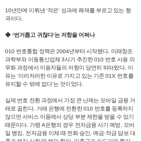
10
년만에 이뤄낸
‘
작은
’
성과에 쾌재를 부르고 있는 형
국이다
.
◆
‘
번거롭고 귀찮다
’
는 저항을 어쩌나
010
번호통합 정책은
2004
년부터 시작됐다
.
미래창조
과학부와 이동통신업체
3
사가 추진한
010
번호 사용 의
무화 과정에서 이용자들의 저항이 당연히 뒤따랐다
.
이
유는
‘
이러저러한 이유로 가지고 있는 기존
01X
번호를
유지할 수 밖에 없다
’
는 것이었다
.
실제 번호 전환 과정에서 가장 큰 난제는 모바일 금융 거
래로 꼽힌다
.
거래 은행에 전환한
010
번호를 등록하지
않으면 서비스 이용에서 상당 부분 제한을 받을 수 있기
때문이다
.
가령
A
은행의 경우 전자금융 사기 예방
,
모바
일 뱅킹
,
전자금융 이체 때 전화 승인
,
예금
·
적금 담보 대