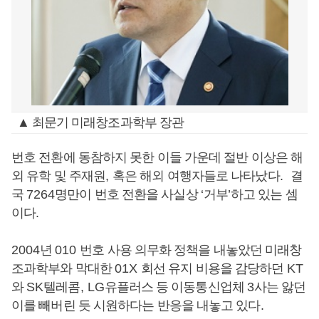
▲ 최문기 미래창조과학부 장관
번호 전환에 동참하지 못한 이들 가운데 절반 이상은 해
외 유학 및 주재원
,
혹은 해외 여행자들로 나타났다
.
결
국
7264
명만이 번호 전환을 사실상
‘
거부
’
하고 있는 셈
이다
.
2004
년
010
번호 사용 의무화 정책을 내놓았던 미래창
조과학부와 막대한
01X
회선 유지 비용을 감당하던
KT
와
SK
텔레콤
, LG
유플러스 등 이동통신업체
3
사는 앓던
이를 빼버린 듯 시원하다는 반응을 내놓고 있다
.