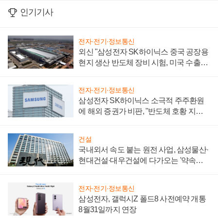
인기기사
전자·전기·정보통신
외신 "삼성전자 SK하이닉스 중국 공장용
현지 생산 반도체 장비 시험, 미국 수출통
제 대비"
전자·전기·정보통신
삼성전자 SK하이닉스 소극적 주주환원
에 해외 증권가 비판, "반도체 호황 지속
성 의문"
건설
국내외서 속도 붙는 원전 사업, 삼성물산·
현대건설·대우건설에 다가오는 '약속의
시간'
전자·전기·정보통신
삼성전자, 갤럭시Z 폴드8 사전예약 개통
8월31일까지 연장