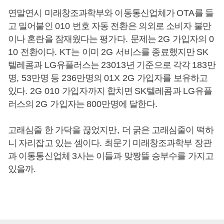
연말연시 미래창조과학부와 이동통신업체가
OTA
를 들
고 밀어붙인
010
번호 자동 전환은 의외로 소비자 불만
이나 혼란을 잠재웠다는 평가다
.
문제는
2G
가입자의
0
10
전환이다
.
KT
는 이미
2G
서비스를 종료했지만
SK
텔레콤과
LG
유플러스는
23013
년 기준으로 각각
183
만
명
, 53
만명 등
236
만명의
01X 2G
가입자를 보유하고
있다
. 2G 010
가입자까지 합치면
SK
텔레콤과
LG
유플
러스의
2G
가입자는
800
만명에 달한다
.
고래심줄 한 가닥을 끊었지만
,
더 굵은 고래심줄이 떡하
니 자리잡고 있는 셈이다
.
최문기 미래창조과학부 장관
과 이통통신업체
3
사는 이들과 맞짱뜰 승부수를 가지고
있을까
.