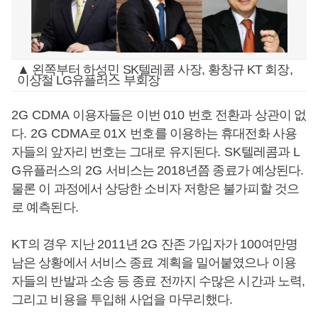
▲ 왼쪽부터 하성민 SK텔레콤 사장, 황창규 KT 회장,
이상철 LG유플러스 부회장
2G CDMA
이용자들은 이번
010
번호 전환과 상관이 없
다
. 2G CDMA
로
01X
번호를 이용하는 휴대전화 사용
자들의 앞자리 번호는 그대로 유지된다
. SK
텔레콤과
L
G
유플러스의
2G
서비스는
2018
년쯤 종료가 예상된다
.
물론 이 과정에서 상당한 소비자 저항은 불가피할 것으
로 예측된다
.
KT
의 경우 지난
2011
년
2G
잔존 가입자가
100
여만명
남은 상황에서 서비스 종료 계획을 밀어붙였으나 이용
자들의 반발과 소송 등 종료 전까지 수많은 시간과 노력
,
그리고 비용을 투입해 사업을 마무리했다
.