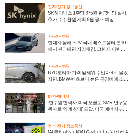
전자·전기·정보통신
SK하이닉스 1주당 375원 현금배당 실시,
추가 주주환원 계획 9월 공개 예정
자동차·부품
현대차 올해 SUV 국내 베스트셀러 톱10
에서 싼타페만 자리매김, 그랜저·아반떼
'세단 쌍끌이'로 내수 방어
자동차·부품
BYD코리아 가격 앞세워 수입차 4위 올랐
지만, BMW·벤츠보다 높은 공임비에 소비
자 불만 폭발
화학·에너지
'한수원 협력사' 미국 오클로 SMR 연구용
원자로 '임계 상태' 도달, 미국 에너지부
"중요한 이정표"
전자·전기·정보통신
[AI 뭉쳐야 산다⑧] LG·엔비디아 '피지컬 A