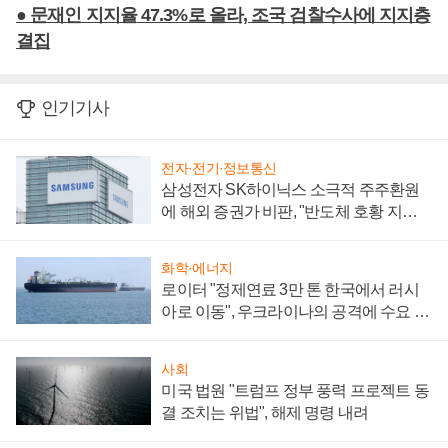
● 문재인 지지율 47.3%로 올라, 조국 검찰수사에 지지층
결집
인기기사
전자·전기·정보통신
삼성전자 SK하이닉스 소극적 주주환원
에 해외 증권가 비판, "반도체 호황 지속
성 의문"
화학·에너지
로이터 "정제연료 3만 톤 한국에서 러시
아로 이동", 우크라이나의 공격에 수요 늘
어
사회
미국 법원 "트럼프 정부 풍력 프로젝트 동
결 조치는 위법", 해제 명령 내려