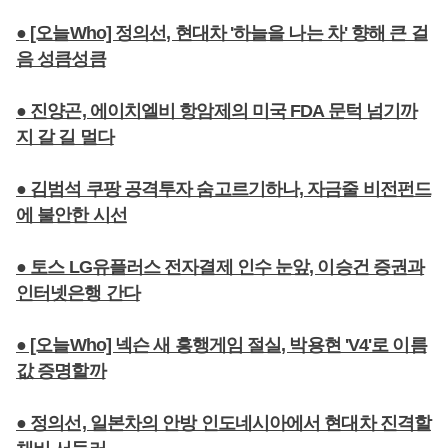
● [오늘Who] 정의선, 현대차 '하늘을 나는 차' 향해 큰 걸
음 성큼성큼
● 진양곤, 에이치엘비 항암제의 미국 FDA 문턱 넘기까
지 갈 길 멀다
● 김범석 쿠팡 공격투자 숨고르기하나, 자금줄 비전펀드
에 불안한 시선
● 토스 LG유플러스 전자결제 인수 눈앞, 이승건 증권과
인터넷은행 간다
● [오늘Who] 넥슨 새 흥행게임 절실, 박용현 'V4'로 이름
값 증명할까
● 정의선, 일본차의 안방 인도네시아에서 현대차 진격할