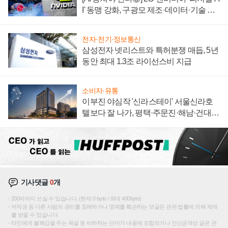
I' 동맹 강화, 구광모 제조·데이터·기술 결
집해 종합 로보틱스 기업으로
전자·전기·정보통신
삼성전자 넷리스트와 특허분쟁 매듭, 5년
동안 최대 1.3조 라이선스비 지급
소비자·유통
이부진 야심작 '신라스테이' 서울신라호
텔보다 잘 나가, 평택·주문진·해남·건대로
성장판 더 넓힌다
기사댓글
0
개
200자까지 쓰실 수 있습니다. (현재 0 byte / 최대 400byte)
저작권 등 다른 사람의 권리를 침해하거나 명예를 훼손하는 댓글은 관련 법률에 의해 제재
를 받을 수 있습니다.
타인에게 불쾌감을 주는 욕설 등 비하하는 단어가 내용에 포함되거나 인신공격성 글은 관