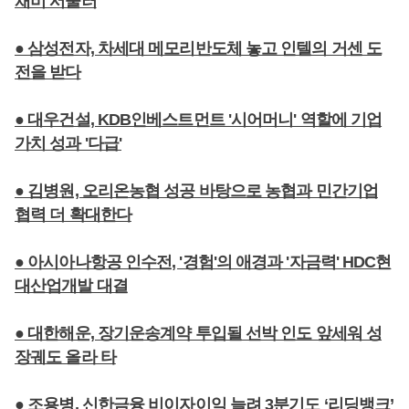
채비 서둘러
● 삼성전자, 차세대 메모리반도체 놓고 인텔의 거센 도
전을 받다
● 대우건설, KDB인베스트먼트 '시어머니' 역할에 기업
가치 성과 '다급'
● 김병원, 오리온농협 성공 바탕으로 농협과 민간기업
협력 더 확대한다
● 아시아나항공 인수전, '경험'의 애경과 '자금력' HDC현
대산업개발 대결
● 대한해운, 장기운송계약 투입될 선박 인도 앞세워 성
장궤도 올라 타
● 조용병, 신한금융 비이자이익 늘려 3분기도 ‘리딩뱅크’