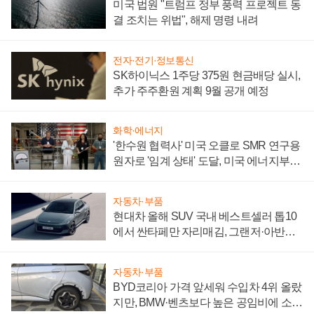
미국 법원 "트럼프 정부 풍력 프로젝트 동
결 조치는 위법", 해제 명령 내려
전자·전기·정보통신
SK하이닉스 1주당 375원 현금배당 실시,
추가 주주환원 계획 9월 공개 예정
화학·에너지
'한수원 협력사' 미국 오클로 SMR 연구용
원자로 '임계 상태' 도달, 미국 에너지부
"중요한 이정표"
자동차·부품
현대차 올해 SUV 국내 베스트셀러 톱10
에서 싼타페만 자리매김, 그랜저·아반떼
'세단 쌍끌이'로 내수 방어
자동차·부품
BYD코리아 가격 앞세워 수입차 4위 올랐
지만, BMW·벤츠보다 높은 공임비에 소비