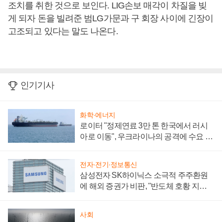
조치를 취한 것으로 보인다. LIG손보 매각이 차질을 빚
게 되자 돈을 빌려준 범LG가문과 구 회장 사이에 긴장이
고조되고 있다는 말도 나온다.
인기기사
화학·에너지
로이터 "정제연료 3만 톤 한국에서 러시
아로 이동", 우크라이나의 공격에 수요 늘
어
전자·전기·정보통신
삼성전자 SK하이닉스 소극적 주주환원
에 해외 증권가 비판, "반도체 호황 지속
성 의문"
사회