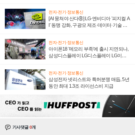
자 불만 폭발
전자·전기·정보통신
[AI 뭉쳐야 산다⑧] LG·엔비디아 '피지컬 A
I' 동맹 강화, 구광모 제조·데이터·기술 결
집해 종합 로보틱스 기업으로
전자·전기·정보통신
아이폰18 '메모리 부족'에 출시 지연되나,
삼성디스플레이 LG디스플레이 LG이노
텍 '탈애플' 수익 다각화 속도
전자·전기·정보통신
삼성전자 넷리스트와 특허분쟁 매듭, 5년
동안 최대 1.3조 라이선스비 지급
기사댓글
0
개