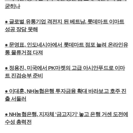
굳히나
● 글로벌 유통기업 격전지 된 베트남, 롯데마트 이마트
성공 장담 못해
● 문영표, 인도네시아에서 롯데마트 점포 늘려 온라인유
통 물류거점 다져
● 정용진, 미국에서 PK마켓의 고급 아시안푸드로 이마
트 진검승부 준비
● 이대훈, NH농협은행 투자금융 확대 바라보고 호주 진
출 서둘러
● NH농협은행, 지자체 '금고지기' 놓고 은행 거센 도전에
수성 총력전