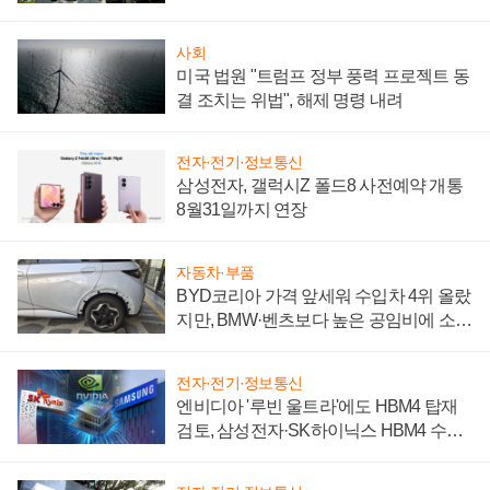
시간'
사회
미국 법원 "트럼프 정부 풍력 프로젝트 동
결 조치는 위법", 해제 명령 내려
전자·전기·정보통신
삼성전자, 갤럭시Z 폴드8 사전예약 개통
8월31일까지 연장
자동차·부품
BYD코리아 가격 앞세워 수입차 4위 올랐
지만, BMW·벤츠보다 높은 공임비에 소비
자 불만 폭발
전자·전기·정보통신
엔비디아 '루빈 울트라'에도 HBM4 탑재
검토, 삼성전자·SK하이닉스 HBM4 수율
에 주도권 갈린다