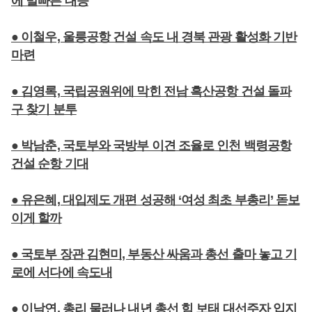
에 발빠른 대응
● 이철우, 울릉공항 건설 속도 내 경북 관광 활성화 기반
마련
● 김영록, 국립공원위에 막힌 전남 흑산공항 건설 돌파
구 찾기 분투
● 박남춘, 국토부와 국방부 이견 조율로 인천 백령공항
건설 순항 기대
● 유은혜, 대입제도 개편 성공해 ‘여성 최초 부총리’ 돋보
이게 할까
● 국토부 장관 김현미, 부동산 싸움과 총선 출마 놓고 기
로에 서다에 속도내
● 이낙연, 총리 물러나 내년 총선 힘 보태 대선주자 입지