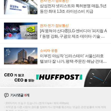
전자·전기·정보통신
삼성전자 넷리스트와 특허분쟁 매듭, 5년
동안 최대 1.3조 라이선스비 지급
전자·전기·정보통신
[AI 뭉쳐야 산다⑧] LG·엔비디아 '피지컬 A
I' 동맹 강화, 구광모 제조·데이터·기술 결
집해 종합 로보틱스 기업으로
소비자·유통
이부진 야심작 '신라스테이' 서울신라호
텔보다 잘 나가, 평택·주문진·해남·건대로
성장판 더 넓힌다
기사댓글
0
개
200자까지 쓰실 수 있습니다. (현재 0 byte / 최대 400byte)
저작권 등 다른 사람의 권리를 침해하거나 명예를 훼손하는 댓글은 관련 법률에 의해 제재