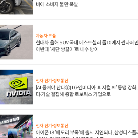
비에 소비자 불만 폭발
자동차·부품
현대차 올해 SUV 국내 베스트셀러 톱10에서 싼타페만
아반떼 '세단 쌍끌이'로 내수 방어
전자·전기·정보통신
[AI 뭉쳐야 산다⑧] LG·엔비디아 '피지컬 AI' 동맹 강
터·기술 결집해 종합 로보틱스 기업으로
전자·전기·정보통신
아이폰18 '메모리 부족'에 출시 지연되나, 삼성디스