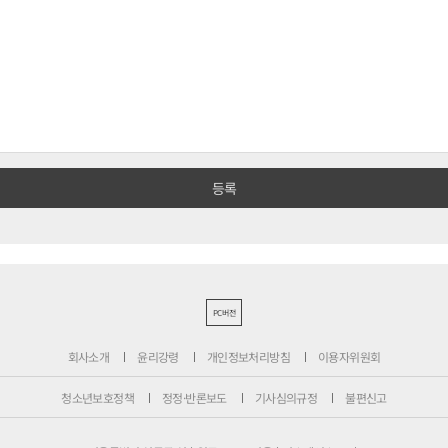
PC버전
회사소개
윤리강령
개인정보처리방침
이용자위원회
청소년보호정책
정정·반론보도
기사심의규정
불편신고