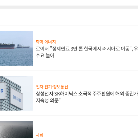
화학·에너지
로이터 "정제연료 3만 톤 한국에서 러시아로 이동",
수요 늘어
전자·전기·정보통신
삼성전자 SK하이닉스 소극적 주주환원에 해외 증권가 
지속성 의문"
사회