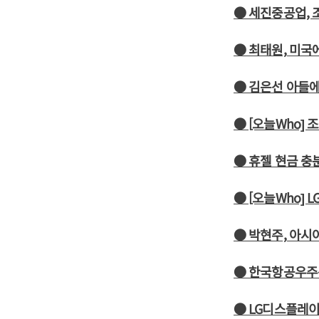
● 세진중공업, 
● 최태원, 미국
● 김은선 아들
● [오늘Who]
● 휴젤 현금 충
● [오늘Who] 
● 박현주, 아시
● 한국항공우주
● LG디스플레이