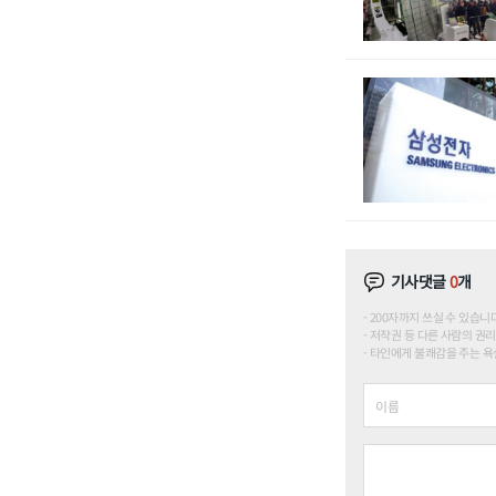
기사댓글
0
개
200자까지 쓰실 수 있습니다. (
저작권 등 다른 사람의 권리
타인에게 불쾌감을 주는 욕설