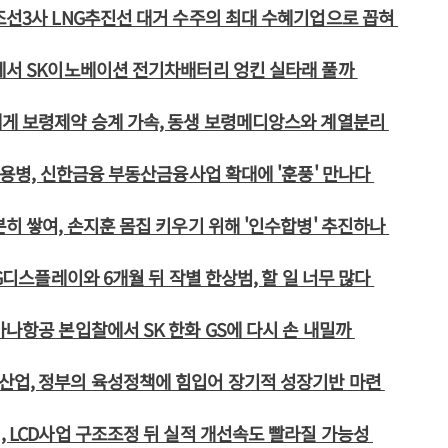
조선3사 LNG추진선 대거 수주의 최대 수혜기업으로 꼽혀
에서 SK이노베이션 전기차배터리 엉킨 실타래 풀까
에게 보령제약 승계 가속, 동생 보령메디앙스와 계열분리
 조용병, 신한금융 부동산금융사업 확대에 '훈풍' 만나다
분히 쌓여, 손지훈 몸집 키우기 위해 '인수합병' 추진하나
LG디스플레이와 6개월 뒤 작별 한상범, 할 일 너무 많다
아나항공 본입찰에서 SK 한화 GS에 다시 손 내밀까
산업, 정부의 육성정책에 힘입어 장기적 성장기반 마련
, LCD사업 구조조정 뒤 실적 개선속도 빨라질 가능성