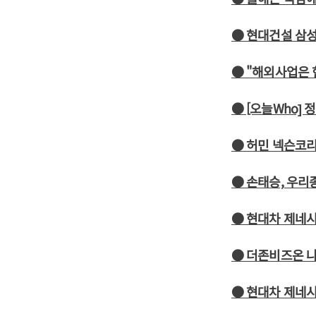
● 현대건설 삼
● "해외사업은 
● [오늘Who]
● 허민 넥슨코리
● 손태승, 우
● 현대차 제네시스
● 더존비즈온 
● 현대차 제네시