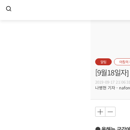
알림
아침의
[9월18일
2019-09-17 21:06:3
나병현 기자 - naforc
● 올해는 국감에 