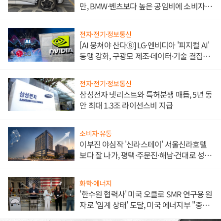
만, BMW·벤츠보다 높은 공임비에 소비자
불만 폭발
전자·전기·정보통신
[AI 뭉쳐야 산다⑧] LG·엔비디아 '피지컬 AI'
동맹 강화, 구광모 제조·데이터·기술 결집
해 종합 로보틱스 기업으로
전자·전기·정보통신
삼성전자 넷리스트와 특허분쟁 매듭, 5년 동
안 최대 1.3조 라이선스비 지급
소비자·유통
이부진 야심작 '신라스테이' 서울신라호텔
보다 잘 나가, 평택·주문진·해남·건대로 성
장판 더 넓힌다
화학·에너지
'한수원 협력사' 미국 오클로 SMR 연구용 원
자로 '임계 상태' 도달, 미국 에너지부 "중요
한 이정표"