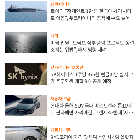
화학·에너지
로이터 "정제연료 3만 톤 한국에서 러시아
로 이동", 우크라이나의 공격에 수요 늘어
사회
미국 법원 "트럼프 정부 풍력 프로젝트 동결
조치는 위법", 해제 명령 내려
전자·전기·정보통신
SK하이닉스 1주당 375원 현금배당 실시, 추
가 주주환원 계획 9월 공개 예정
자동차·부품
현대차 올해 SUV 국내 베스트셀러 톱10에
서 싼타페만 자리매김, 그랜저·아반떼 '세단
쌍끌이'로 내수 방어
자동차·부품
BYD코리아 가격 앞세워 수입차 4위 올랐지