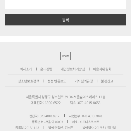
PC버전
회사소개
윤리강령
개인정보처리방침
이용자위원회
청소년보호정책
정정·반론보도
기사심의규정
불편신고
서울특별시 성동구 성수일로 39-34 서울숲더스페이스 12층
대표전화 : 1800-6522
팩스 : 070-4015-8658
편집국 : 070-4010-8512
사업본부 : 070-4010-7078
등록번호 : 서울 아 02897
제호 : 비즈니스포스트
등록일: 2013.11.13
발행·편집인 : 강석운
발행일자: 2013년 12월 2일