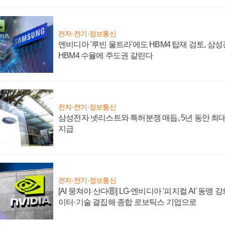
전자·전기·정보통신
엔비디아 '루빈 울트라'에도 HBM4 탑재 검토, 삼
HBM4 수율에 주도권 갈린다
전자·전기·정보통신
삼성전자 넷리스트와 특허분쟁 매듭, 5년 동안 최대
지급
전자·전기·정보통신
[AI 뭉쳐야 산다⑧] LG·엔비디아 '피지컬 AI' 동맹 
이터·기술 결집해 종합 로보틱스 기업으로