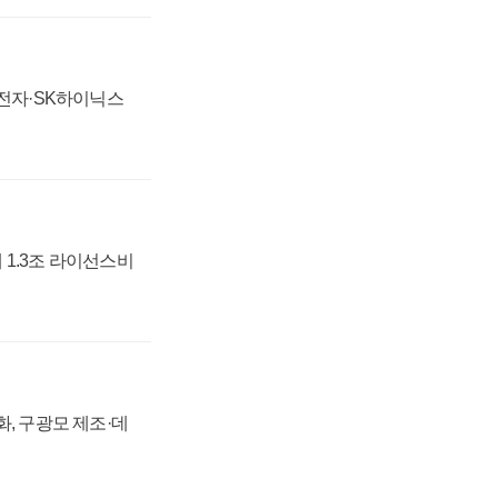
성전자·SK하이닉스
 1.3조 라이선스비
강화, 구광모 제조·데