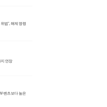
위법", 해제 명령
까지 연장
MW·벤츠보다 높은