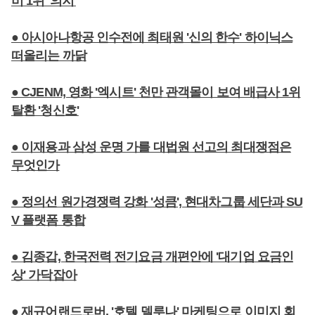
비 1위 '의지'
● 아시아나항공 인수전에 최태원 '신의 한수' 하이닉스
떠올리는 까닭
● CJENM, 영화 '엑시트' 천만 관객몰이 보여 배급사 1위
탈환 '청신호'
● 이재용과 삼성 운명 가를 대법원 선고의 최대쟁점은
무엇인가
● 정의선 원가경쟁력 강화 '성큼', 현대차그룹 세단과 SU
V 플랫폼 통합
● 김종갑, 한국전력 전기요금 개편안에 '대기업 요금인
상' 가닥잡아
● 재규어랜드로버, '호텔 델루나' 마케팅으로 이미지 회