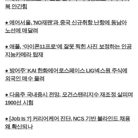
복 안간힘
● 에어서울, 'NO재팬'과 중국 신규취항 난항에 동남아
노선에 매달려
● 애플, ‘아이폰11프로’에 잘못 찍힌 사진 보정하는 인공
지능카메라 탑재
● 방어주' KAI 한화에어로스페이스 LIG넥스원 주식에
외국인 매수 몰려
● 다음주 국내증시 전망, 모건스탠리지수 재조정 살피며
1900선 시험
● [Job Is ?] 커리어케어 진단, NCS 기반 블라인드 채용
왜 확산되나