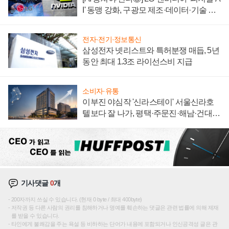
I' 동맹 강화, 구광모 제조·데이터·기술 결
집해 종합 로보틱스 기업으로
전자·전기·정보통신
삼성전자 넷리스트와 특허분쟁 매듭, 5년
동안 최대 1.3조 라이선스비 지급
소비자·유통
이부진 야심작 '신라스테이' 서울신라호
텔보다 잘 나가, 평택·주문진·해남·건대로
성장판 더 넓힌다
기사댓글
0
개
200자까지 쓰실 수 있습니다. (현재 0 byte / 최대 400byte)
저작권 등 다른 사람의 권리를 침해하거나 명예를 훼손하는 댓글은 관련 법률에 의해 제재
를 받을 수 있습니다.
타인에게 불쾌감을 주는 욕설 등 비하하는 단어가 내용에 포함되거나 인신공격성 글은 관