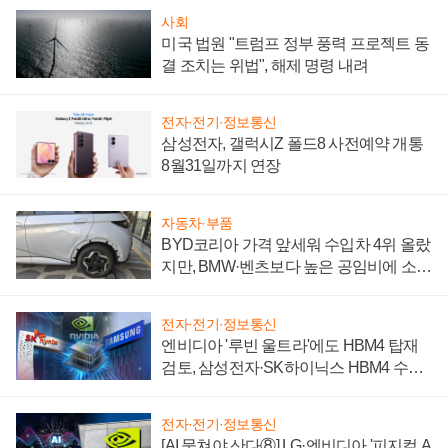
사회
미국 법원 "트럼프 정부 풍력 프로젝트 동
결 조치는 위법", 해제 명령 내려
전자·전기·정보통신
삼성전자, 갤럭시Z 폴드8 사전예약 개통
8월31일까지 연장
자동차·부품
BYD코리아 가격 앞세워 수입차 4위 올랐
지만, BMW·벤츠보다 높은 공임비에 소비
자 불만 폭발
전자·전기·정보통신
엔비디아 '루빈 울트라'에도 HBM4 탑재
검토, 삼성전자·SK하이닉스 HBM4 수율
에 주도권 갈린다
전자·전기·정보통신
[AI 뭉쳐야 산다⑧] LG·엔비디아 '피지컬 A