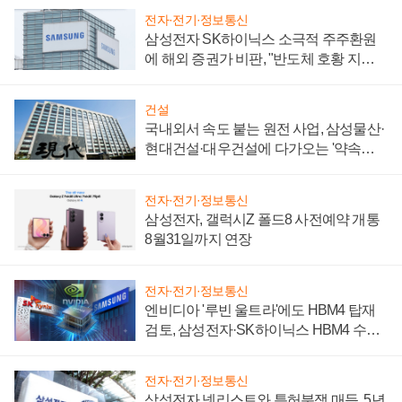
전자·전기·정보통신
삼성전자 SK하이닉스 소극적 주주환원
에 해외 증권가 비판, "반도체 호황 지속
성 의문"
건설
국내외서 속도 붙는 원전 사업, 삼성물산·
현대건설·대우건설에 다가오는 '약속의
시간'
전자·전기·정보통신
삼성전자, 갤럭시Z 폴드8 사전예약 개통
8월31일까지 연장
전자·전기·정보통신
엔비디아 '루빈 울트라'에도 HBM4 탑재
검토, 삼성전자·SK하이닉스 HBM4 수율
에 주도권 갈린다
전자·전기·정보통신
삼성전자 넷리스트와 특허분쟁 매듭, 5년