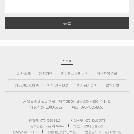
PC버전
회사소개
윤리강령
개인정보처리방침
이용자위원회
청소년보호정책
정정·반론보도
기사심의규정
불편신고
서울특별시 성동구 성수일로 39-34 서울숲더스페이스 12층
대표전화 : 1800-6522
팩스 : 070-4015-8658
편집국 : 070-4010-8512
사업본부 : 070-4010-7078
등록번호 : 서울 아 02897
제호 : 비즈니스포스트
등록일: 2013.11.13
발행·편집인 : 강석운
발행일자: 2013년 12월 2일