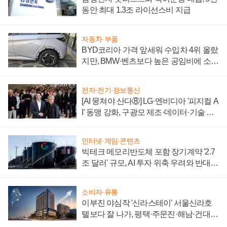
동안 최대 1.3조 라이선스비 지급
자동차·부품
BYD코리아 가격 앞세워 수입차 4위 올랐
지만, BMW·벤츠보다 높은 공임비에 소비
자 불만 폭발
전자·전기·정보통신
[AI 뭉쳐야 산다⑧] LG·엔비디아 '피지컬 A
I' 동맹 강화, 구광모 제조·데이터·기술 결
집해 종합 로보틱스 기업으로
인터넷·게임·콘텐츠
빅테크 메모리반도체 포함 장기계약 '2.7
조 달러' 규모, AI 투자 위축 우려와 반대
신호
소비자·유통
이부진 야심작 '신라스테이' 서울신라호
텔보다 잘 나가, 평택·주문진·해남·건대로
성장판 더 넓힌다