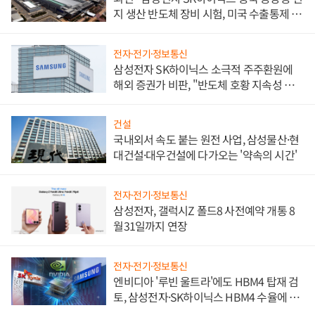
지 생산 반도체 장비 시험, 미국 수출통제 대
비"
전자·전기·정보통신
삼성전자 SK하이닉스 소극적 주주환원에
해외 증권가 비판, "반도체 호황 지속성 의
문"
건설
국내외서 속도 붙는 원전 사업, 삼성물산·현
대건설·대우건설에 다가오는 '약속의 시간'
전자·전기·정보통신
삼성전자, 갤럭시Z 폴드8 사전예약 개통 8
월31일까지 연장
전자·전기·정보통신
엔비디아 '루빈 울트라'에도 HBM4 탑재 검
토, 삼성전자·SK하이닉스 HBM4 수율에 주
도권 갈린다