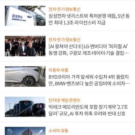
전자·전기·정보통신
삼성전자 넷리스트와 특허분쟁 매듭, 5년 동
안 최대 1.3조 라이선스비 지급
전자·전기·정보통신
[AI 뭉쳐야 산다⑧] LG·엔비디아 '피지컬 AI'
동맹 강화, 구광모 제조·데이터·기술 결집
해 종합 로보틱스 기업으로
자동차·부품
BYD코리아 가격 앞세워 수입차 4위 올랐지
만, BMW·벤츠보다 높은 공임비에 소비자
불만 폭발
인터넷·게임·콘텐츠
빅테크 메모리반도체 포함 장기계약 '2.7조
달러' 규모, AI 투자 위축 우려와 반대 신호
소비자·유통