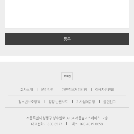
PC버전
회사소개
윤리강령
개인정보처리방침
이용자위원회
청소년보호정책
정정·반론보도
기사심의규정
불편신고
서울특별시 성동구 성수일로 39-34 서울숲더스페이스 12층
대표전화 : 1800-6522
팩스 : 070-4015-8658