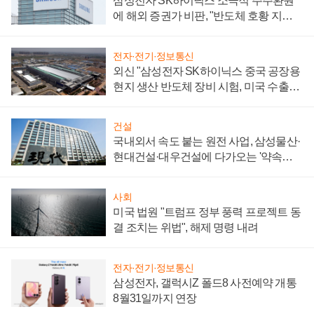
삼성전자 SK하이닉스 소극적 주주환원
에 해외 증권가 비판, "반도체 호황 지속
성 의문"
전자·전기·정보통신
외신 "삼성전자 SK하이닉스 중국 공장용
현지 생산 반도체 장비 시험, 미국 수출통
제 대비"
건설
국내외서 속도 붙는 원전 사업, 삼성물산·
현대건설·대우건설에 다가오는 '약속의
시간'
사회
미국 법원 "트럼프 정부 풍력 프로젝트 동
결 조치는 위법", 해제 명령 내려
전자·전기·정보통신
삼성전자, 갤럭시Z 폴드8 사전예약 개통
8월31일까지 연장