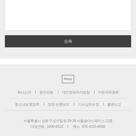
PC버전
회사소개
윤리강령
개인정보처리방침
이용자위원회
청소년보호정책
정정·반론보도
기사심의규정
불편신고
서울특별시 성동구 성수일로 39-34 서울숲더스페이스 12층
대표전화 : 1800-6522
팩스 : 070-4015-8658