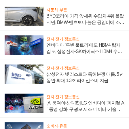
자동차·부품
BYD코리아 가격 앞세워 수입차 4위 올랐
지만, BMW·벤츠보다 높은 공임비에 소비
자 불만 폭발
전자·전기·정보통신
엔비디아 '루빈 울트라'에도 HBM4 탑재
검토, 삼성전자·SK하이닉스 HBM4 수율
에 주도권 갈린다
전자·전기·정보통신
삼성전자 넷리스트와 특허분쟁 매듭, 5년
동안 최대 1.3조 라이선스비 지급
전자·전기·정보통신
[AI 뭉쳐야 산다⑧] LG·엔비디아 '피지컬 A
I' 동맹 강화, 구광모 제조·데이터·기술 결
집해 종합 로보틱스 기업으로
소비자·유통