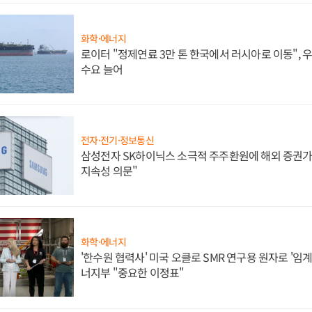
화학·에너지
로이터 "정제연료 3만 톤 한국에서 러시아로 이동",
수요 늘어
전자·전기·정보통신
삼성전자 SK하이닉스 소극적 주주환원에 해외 증권가 
지속성 의문"
화학·에너지
'한수원 협력사' 미국 오클로 SMR 연구용 원자로 '임계 
너지부 "중요한 이정표"