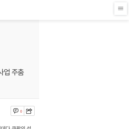
사업 주춤
0
린데다 쿠팡의 성