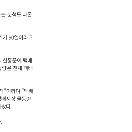
다는 분석도 나온
분기가 90일이라고
J대한통운이 택배
물량은 전체 택배
적”이라며 “택배
택배시장 물동량
봤다.
.