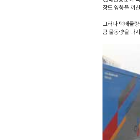
장도 영향을 끼친
그러나 택배물량
큼 물동량을 다시