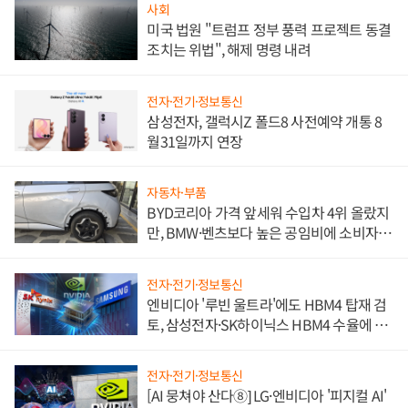
사회
미국 법원 "트럼프 정부 풍력 프로젝트 동결
조치는 위법", 해제 명령 내려
전자·전기·정보통신
삼성전자, 갤럭시Z 폴드8 사전예약 개통 8
월31일까지 연장
자동차·부품
BYD코리아 가격 앞세워 수입차 4위 올랐지
만, BMW·벤츠보다 높은 공임비에 소비자
불만 폭발
전자·전기·정보통신
엔비디아 '루빈 울트라'에도 HBM4 탑재 검
토, 삼성전자·SK하이닉스 HBM4 수율에 주
도권 갈린다
전자·전기·정보통신
[AI 뭉쳐야 산다⑧] LG·엔비디아 '피지컬 AI'