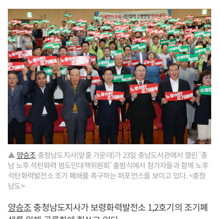
▲
양승조
충청남도지사(앞줄 가운데)가 23일 충남도서관에서 열린 '충
남 노후 석탄화력 범도민대책위원회' 출범식에서 참가자들과 함께 노후
석탄화력발전소 조기 폐쇄를 촉구하는 퍼포먼스를 보이고 있다. <충청
남도>
양승조
충청남도지사가 보령화력발전소 1,2호기의 조기폐