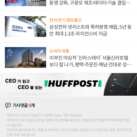
동맹 강화, 구광모 제조·데이터·기술 결집
해 종합 로보틱스 기업으로
전자·전기·정보통신
삼성전자 넷리스트와 특허분쟁 매듭, 5년 동
안 최대 1.3조 라이선스비 지급
소비자·유통
이부진 야심작 '신라스테이' 서울신라호텔
보다 잘 나가, 평택·주문진·해남·건대로 성
장판 더 넓힌다
기사댓글
0
개
200자까지 쓰실 수 있습니다. (현재 0 byte / 최대 400byte)
저작권 등 다른 사람의 권리를 침해하거나 명예를 훼손하는 댓글은 관련 법률에 의해 제재를 받을
수 있습니다.
타인에게 불쾌감을 주는 욕설 등 비하하는 단어가 내용에 포함되거나 인신공격성 글은 관리자의 판
단에 의해 삭제 합니다.