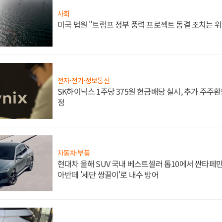
사회
미국 법원 "트럼프 정부 풍력 프로젝트 동결 조치는 위
전자·전기·정보통신
SK하이닉스 1주당 375원 현금배당 실시, 추가 주주환
정
자동차·부품
현대차 올해 SUV 국내 베스트셀러 톱10에서 싼타페만
아반떼 '세단 쌍끌이'로 내수 방어