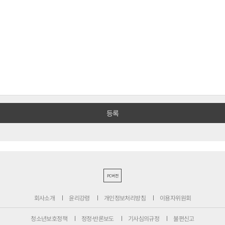
PC버전
회사소개
윤리강령
개인정보처리방침
이용자위원회
청소년보호정책
정정·반론보도
기사심의규정
불편신고