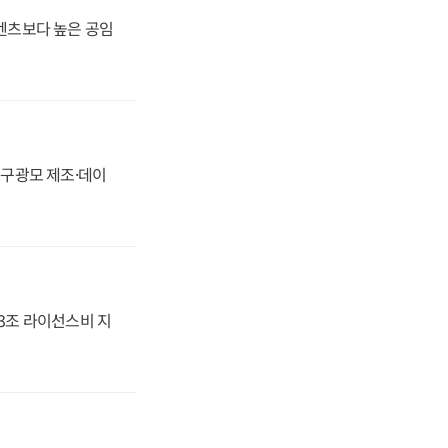
·벤츠보다 높은 공임
화, 구광모 제조·데이
.3조 라이선스비 지