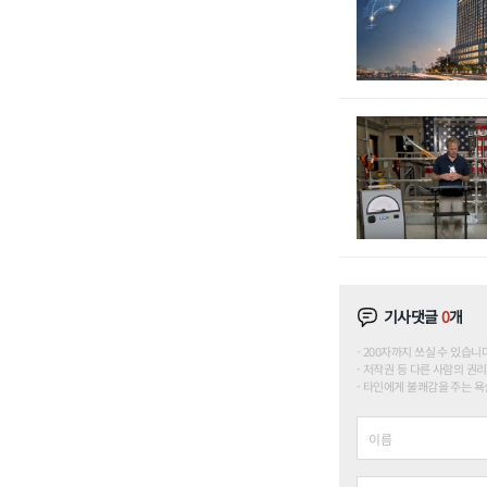
기사댓글
0
개
200자까지 쓰실 수 있습니다. (
저작권 등 다른 사람의 권리
타인에게 불쾌감을 주는 욕설