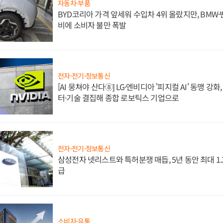
자동차·부품
BYD코리아 가격 앞세워 수입차 4위 올랐지만, BMW
비에 소비자 불만 폭발
전자·전기·정보통신
[AI 뭉쳐야 산다⑧] LG·엔비디아 '피지컬 AI' 동맹 강
터·기술 결집해 종합 로보틱스 기업으로
전자·전기·정보통신
삼성전자 넷리스트와 특허분쟁 매듭, 5년 동안 최대 1
급
소비자·유통