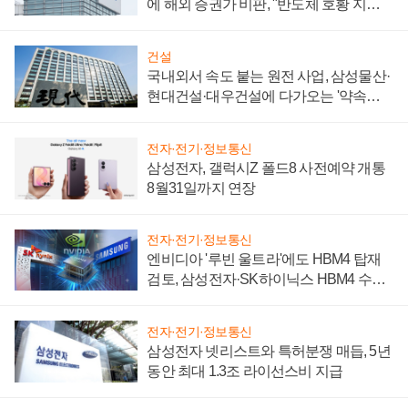
에 해외 증권가 비판, "반도체 호황 지속
성 의문"
건설
국내외서 속도 붙는 원전 사업, 삼성물산·
현대건설·대우건설에 다가오는 '약속의
시간'
전자·전기·정보통신
삼성전자, 갤럭시Z 폴드8 사전예약 개통
8월31일까지 연장
전자·전기·정보통신
엔비디아 '루빈 울트라'에도 HBM4 탑재
검토, 삼성전자·SK하이닉스 HBM4 수율
에 주도권 갈린다
전자·전기·정보통신
삼성전자 넷리스트와 특허분쟁 매듭, 5년
동안 최대 1.3조 라이선스비 지급