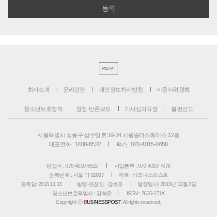
PC버전
회사소개
윤리강령
개인정보처리방침
이용자위원회
청소년보호정책
정정·반론보도
기사심의규정
불편신고
서울특별시 성동구 성수일로 39-34 서울숲더스페이스 12층
대표전화 : 1800-6522
팩스 : 070-4015-8658
편집국 : 070-4010-8512
사업본부 : 070-4010-7078
등록번호 : 서울 아 02897
제호 : 비즈니스포스트
등록일: 2013.11.13
발행·편집인 : 강석운
발행일자: 2013년 12월 2일
청소년보호책임자 : 강석운
ISSN : 2636-171X
Copyright ⓒ
B
USINESSPOST
. All rights reserved.