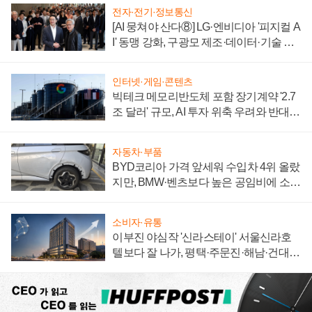
전자·전기·정보통신
[AI 뭉쳐야 산다⑧] LG·엔비디아 '피지컬 A
I' 동맹 강화, 구광모 제조·데이터·기술 결
집해 종합 로보틱스 기업으로
인터넷·게임·콘텐츠
빅테크 메모리반도체 포함 장기계약 '2.7
조 달러' 규모, AI 투자 위축 우려와 반대
신호
자동차·부품
BYD코리아 가격 앞세워 수입차 4위 올랐
지만, BMW·벤츠보다 높은 공임비에 소비
자 불만 폭발
소비자·유통
이부진 야심작 '신라스테이' 서울신라호
텔보다 잘 나가, 평택·주문진·해남·건대로
성장판 더 넓힌다