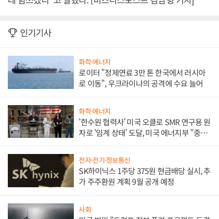
인기기사
화학·에너지
로이터 "정제연료 3만 톤 한국에서 러시아
로 이동", 우크라이나의 공격에 수요 늘어
화학·에너지
'한수원 협력사' 미국 오클로 SMR 연구용 원
자로 '임계 상태' 도달, 미국 에너지부 "중요
한 이정표"
전자·전기·정보통신
SK하이닉스 1주당 375원 현금배당 실시, 추
가 주주환원 계획 9월 공개 예정
사회