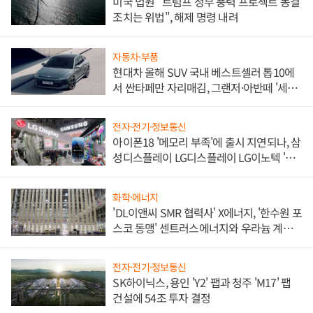
미국 법원 "트럼프 정부 풍력 프로젝트 동결
조치는 위법", 해제 명령 내려
자동차·부품
현대차 올해 SUV 국내 베스트셀러 톱10에
서 싼타페만 자리매김, 그랜저·아반떼 '세단
쌍끌이'로 내수 방어
전자·전기·정보통신
아이폰18 '메모리 부족'에 출시 지연되나, 삼
성디스플레이 LG디스플레이 LG이노텍 '탈
애플' 수익 다각화 속도
화학·에너지
'DL이앤씨 SMR 협력사' X에너지, '한수원 포
스코 동맹' 센트러스에너지와 우라늄 계약
체결
전자·전기·정보통신
SK하이닉스, 용인 'Y2' 팹과 청주 'M17' 팹
건설에 54조 투자 결정