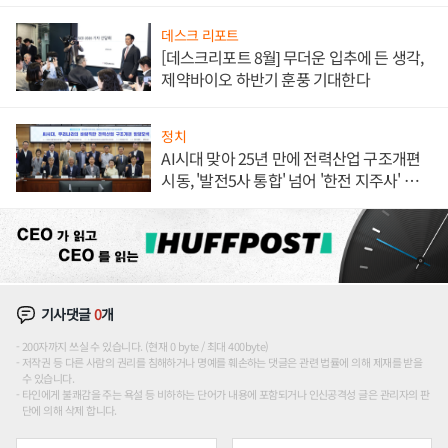
데스크 리포트
[데스크리포트 8월] 무더운 입추에 든 생각,
제약바이오 하반기 훈풍 기대한다
정치
AI시대 맞아 25년 만에 전력산업 구조개편
시동, '발전5사 통합' 넘어 '한전 지주사' 재편
론도
기사댓글
0
개
200자까지 쓰실 수 있습니다. (현재 0 byte / 최대 400byte)
저작권 등 다른 사람의 권리를 침해하거나 명예를 훼손하는 댓글은 관련 법률에 의해 제재를 받을
수 있습니다.
타인에게 불쾌감을 주는 욕설 등 비하하는 단어가 내용에 포함되거나 인신공격성 글은 관리자의 판
단에 의해 삭제 합니다.