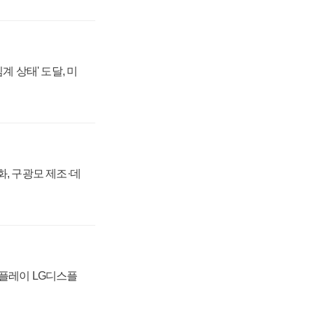
계 상태' 도달, 미
강화, 구광모 제조·데
스플레이 LG디스플