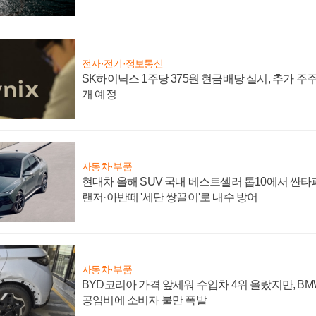
전자·전기·정보통신
SK하이닉스 1주당 375원 현금배당 실시, 추가 주
개 예정
자동차·부품
현대차 올해 SUV 국내 베스트셀러 톱10에서 싼타
랜저·아반떼 '세단 쌍끌이'로 내수 방어
자동차·부품
BYD코리아 가격 앞세워 수입차 4위 올랐지만, B
공임비에 소비자 불만 폭발