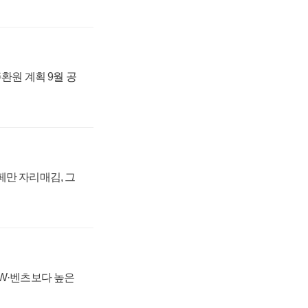
주환원 계획 9월 공
페만 자리매김, 그
MW·벤츠보다 높은