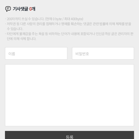
기사댓글
0
개
200자까지 쓰실 수 있습니다. (현재 0 byte / 최대 400byte)
저작권 등 다른 사람의 권리를 침해하거나 명예를 훼손하는 댓글은 관련 법률에 의해 제재를 받을
수 있습니다.
타인에게 불쾌감을 주는 욕설 등 비하하는 단어가 내용에 포함되거나 인신공격성 글은 관리자의 판
단에 의해 삭제 합니다.