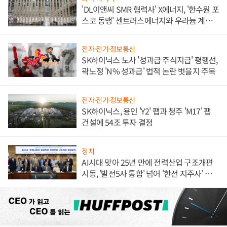
'DL이앤씨 SMR 협력사' X에너지, '한수원 포
스코 동맹' 센트러스에너지와 우라늄 계약
체결
전자·전기·정보통신
SK하이닉스 노사 '성과급 주식지급' 평행선,
곽노정 'N% 성과급' 법적 논란 벗을지 주목
전자·전기·정보통신
SK하이닉스, 용인 'Y2' 팹과 청주 'M17' 팹
건설에 54조 투자 결정
정치
AI시대 맞아 25년 만에 전력산업 구조개편
시동, '발전5사 통합' 넘어 '한전 지주사' 재편
론도