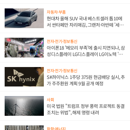
한 이정표"
자동차·부품
현대차 올해 SUV 국내 베스트셀러 톱10에
서 싼타페만 자리매김, 그랜저·아반떼 '세단
쌍끌이'로 내수 방어
전자·전기·정보통신
아이폰18 '메모리 부족'에 출시 지연되나, 삼
성디스플레이 LG디스플레이 LG이노텍 '탈
애플' 수익 다각화 속도
전자·전기·정보통신
SK하이닉스 1주당 375원 현금배당 실시, 추
가 주주환원 계획 9월 공개 예정
사회
미국 법원 "트럼프 정부 풍력 프로젝트 동결
조치는 위법", 해제 명령 내려
화학·에너지