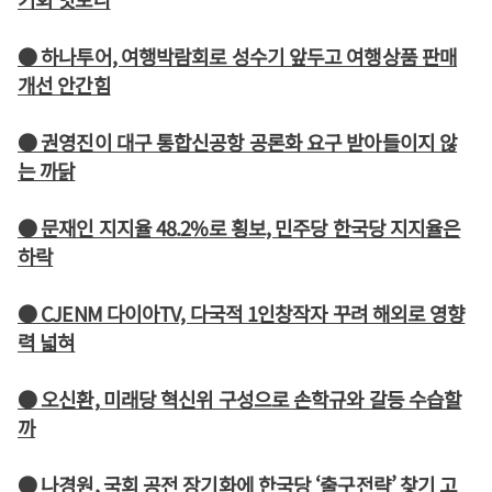
● 하나투어, 여행박람회로 성수기 앞두고 여행상품 판매
개선 안간힘
● 권영진이 대구 통합신공항 공론화 요구 받아들이지 않
는 까닭
● 문재인 지지율 48.2%로 횡보, 민주당 한국당 지지율은
하락
● CJENM 다이아TV, 다국적 1인창작자 꾸려 해외로 영향
력 넓혀
● 오신환, 미래당 혁신위 구성으로 손학규와 갈등 수습할
까
● 나경원, 국회 공전 장기화에 한국당 ‘출구전략’ 찾기 고