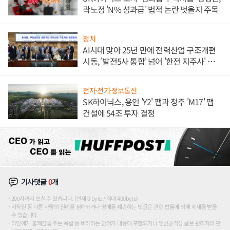
곽노정 'N% 성과급' 법적 논란 벗을지 주목
정치
AI시대 맞아 25년 만에 전력산업 구조개편
시동, '발전5사 통합' 넘어 '한전 지주사' 재편
론도
전자·전기·정보통신
SK하이닉스, 용인 'Y2' 팹과 청주 'M17' 팹
건설에 54조 투자 결정
기사댓글
0
개
200자까지 쓰실 수 있습니다. (현재 0 byte / 최대 400byte)
저작권 등 다른 사람의 권리를 침해하거나 명예를 훼손하는 댓글은 관련 법률에 의해 제재를 받을
수 있습니다.
타인에게 불쾌감을 주는 욕설 등 비하하는 단어가 내용에 포함되거나 인신공격성 글은 관리자의 판