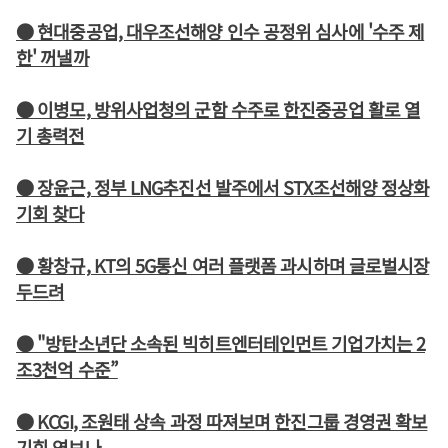
● 현대중공업, 대우조선해양 인수 공정위 심사에 '수주 제
한' 꺼낼까
● 이병모, 방위사업청의 군함 수주로 한진중공업 활로 열
기 총력전
● 장윤근, 정부 LNG추진선 발주에서 STX조선해양 정상화
기회 찾다
● 황창규, KT의 5G통신 여러 플랫폼 과시하며 글로벌시장
두드려
● "방탄소년단 소속된 빅히트엔터테인먼트 기업가치는 2
조3천억 수준”
● KCGI, 조원태 상속 과정 따져보며 한진그룹 경영권 확보
기회 엿보나