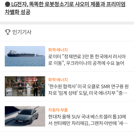
● LG전자, 똑똑한 로봇청소기로 샤오미 제품과 프리미엄
차별화 성공
인기기사
화학·에너지
로이터 "정제연료 3만 톤 한국에서 러시아
로 이동", 우크라이나의 공격에 수요 늘어
화학·에너지
'한수원 협력사' 미국 오클로 SMR 연구용 원
자로 '임계 상태' 도달, 미국 에너지부 "중요
한 이정표"
자동차·부품
현대차 올해 SUV 국내 베스트셀러 톱10에
서 싼타페만 자리매김, 그랜저·아반떼 '세단
쌍끌이'로 내수 방어