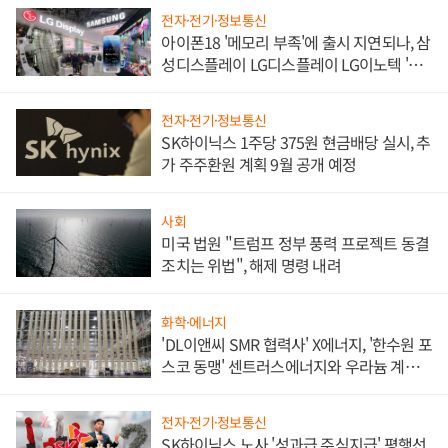
전자·전기·정보통신
아이폰18 '메모리 부족'에 출시 지연되나, 삼
성디스플레이 LG디스플레이 LG이노텍 '탈
애플' 수익 다각화 속도
전자·전기·정보통신
SK하이닉스 1주당 375원 현금배당 실시, 추
가 주주환원 계획 9월 공개 예정
사회
미국 법원 "트럼프 정부 풍력 프로젝트 동결
조치는 위법", 해제 명령 내려
화학·에너지
'DL이앤씨 SMR 협력사' X에너지, '한수원 포
스코 동맹' 센트러스에너지와 우라늄 계약
체결
전자·전기·정보통신
SK하이닉스 노사 '성과급 주식지급' 평행선,