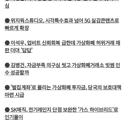
심
● 위지윅스튜디오, 시각특수효과 넘어 5G 실감콘텐츠로
빠르게 확장
● 이석우, 업비트 신뢰회복 급한데 가상화폐 허위거래 재
판 더뎌 '답답'
● 김병건, 자금부족 의구심 씻고 가상화폐거래소 빗썸 인
수 성공할까
● '벌집계좌'로 몰리는 가상화폐 투자금, 당국의 보호대책
마련 시급
● SK매직, 전기레인지 단점 보완한 '가스 하이브리드'로
인기몰이