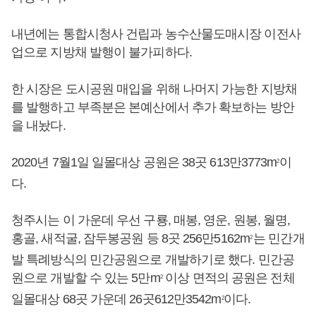
내년에는 통합시청사 건립과 농수산물도매시장 이전사
업으로 지방채 발행이 불가피하다.
한 시장은 도시공원 매입을 위해 나머지 가능한 지방채
를 발행하고 부족분은 본예산에서 추가 확보하는 방안
을 내놨다.
2020년 7월1일 일몰대상 공원은 38곳 613만3773m
이
2
다.
청주시는 이 가운데 우선 구룡, 매봉, 영운, 원봉, 월명,
홍골, 새적굴, 잠두봉공원 등 8곳 256만5162m
는 민간개
2
발 특례방식의 민간공원으로 개발하기로 했다. 민간공
원으로 개발할 수 있는 5만m
이상 면적의 공원은 전체
2
일몰대상 68곳 가운데 26곳612만3542m
이다.
2