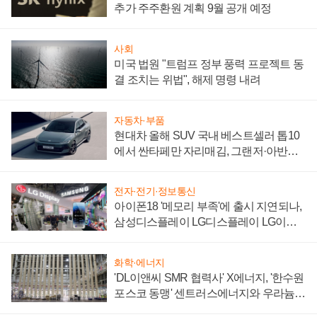
추가 주주환원 계획 9월 공개 예정
사회
미국 법원 "트럼프 정부 풍력 프로젝트 동
결 조치는 위법", 해제 명령 내려
자동차·부품
현대차 올해 SUV 국내 베스트셀러 톱10
에서 싼타페만 자리매김, 그랜저·아반떼
'세단 쌍끌이'로 내수 방어
전자·전기·정보통신
아이폰18 '메모리 부족'에 출시 지연되나,
삼성디스플레이 LG디스플레이 LG이노
텍 '탈애플' 수익 다각화 속도
화학·에너지
'DL이앤씨 SMR 협력사' X에너지, '한수원
포스코 동맹' 센트러스에너지와 우라늄
계약 체결