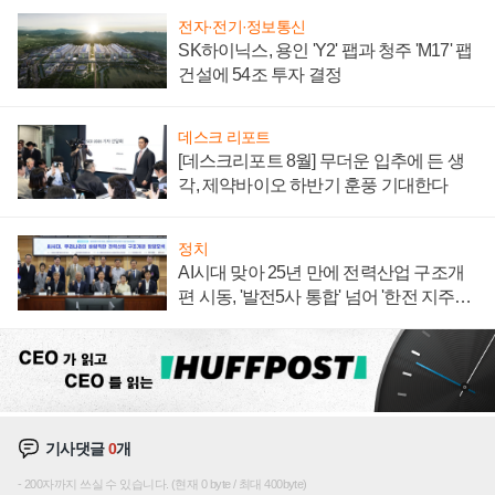
전자·전기·정보통신
SK하이닉스, 용인 'Y2' 팹과 청주 'M17' 팹
건설에 54조 투자 결정
데스크 리포트
[데스크리포트 8월] 무더운 입추에 든 생
각, 제약바이오 하반기 훈풍 기대한다
정치
AI시대 맞아 25년 만에 전력산업 구조개
편 시동, '발전5사 통합' 넘어 '한전 지주사'
재편론도
기사댓글
0
개
200자까지 쓰실 수 있습니다. (현재 0 byte / 최대 400byte)