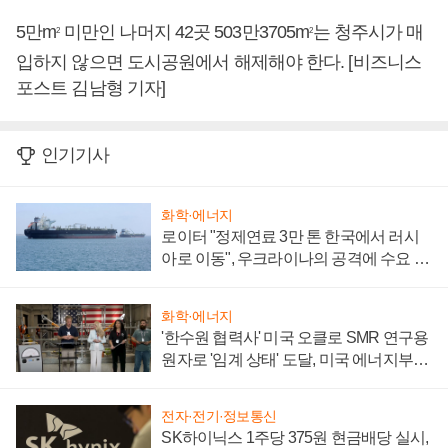
5만m
미만인 나머지 42곳 503만3705m
는 청주시가 매
2
2
입하지 않으면 도시공원에서 해제해야 한다. [비즈니스
포스트 김남형 기자]
인기기사
화학·에너지
로이터 "정제연료 3만 톤 한국에서 러시
아로 이동", 우크라이나의 공격에 수요 늘
어
화학·에너지
'한수원 협력사' 미국 오클로 SMR 연구용
원자로 '임계 상태' 도달, 미국 에너지부
"중요한 이정표"
전자·전기·정보통신
SK하이닉스 1주당 375원 현금배당 실시,