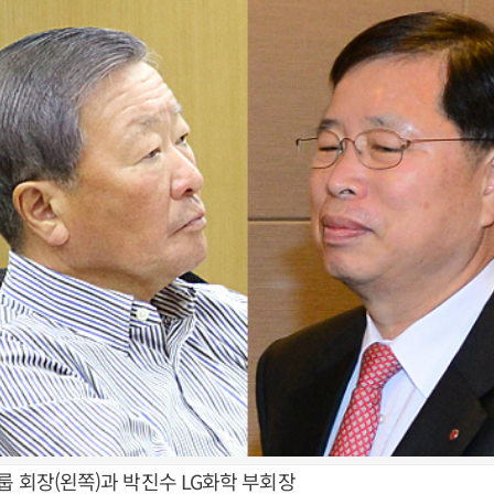
룹 회장(왼쪽)과 박진수 LG화학 부회장