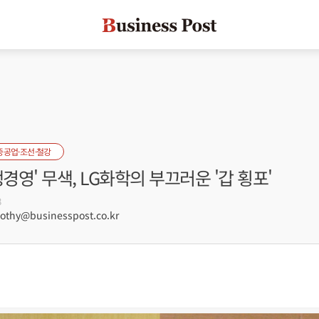
중공업·조선·철강
생경영' 무색, LG화학의 부끄러운 '갑 횡포'
8
hy@businesspost.co.kr