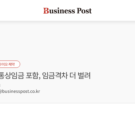
바이오·제약
통상임금 포함, 임금격차 더 벌려
3
usinesspost.co.kr