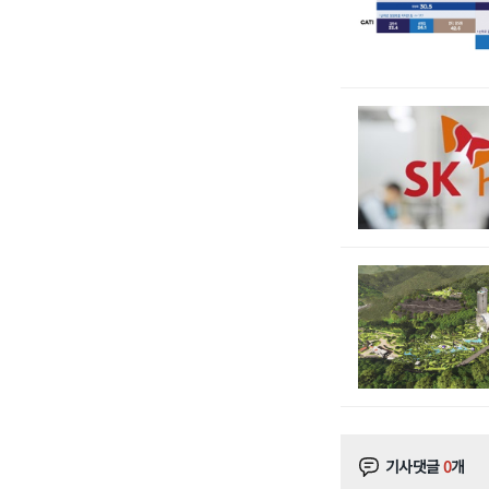
기사댓글
0
개