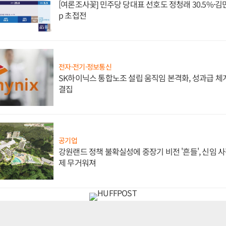
[여론조사꽃] 민주당 당대표 선호도 정청래 30.5%·김민석 
p 초접전
전자·전기·정보통신
SK하이닉스 통합노조 설립 움직임 본격화, 성과급 체계
결집
공기업
강원랜드 정책 불확실성에 중장기 비전 '흔들', 신임 
제 무거워져