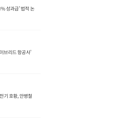
N% 성과급' 법적 논
하이브리드 항공사'
발전기 호황, 안병철