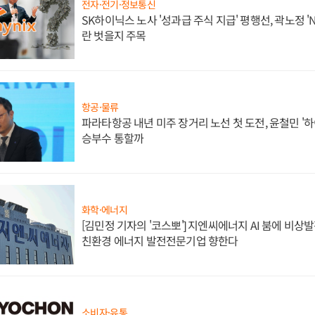
전자·전기·정보통신
SK하이닉스 노사 '성과급 주식 지급' 평행선, 곽노정 '
란 벗을지 주목
항공·물류
파라타항공 내년 미주 장거리 노선 첫 도전, 윤철민 '
승부수 통할까
화학·에너지
[김민정 기자의 '코스뽀'] 지엔씨에너지 AI 붐에 비상
친환경 에너지 발전전문기업 향한다
소비자·유통