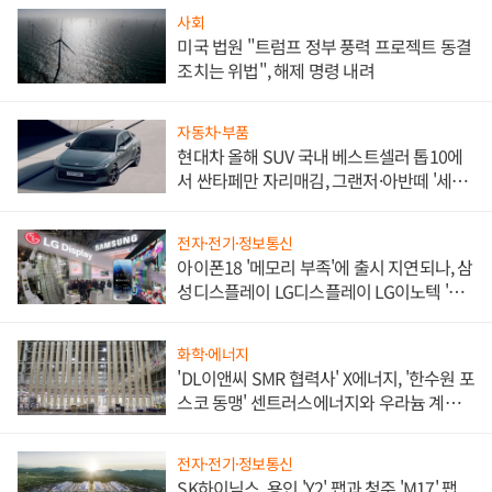
사회
미국 법원 "트럼프 정부 풍력 프로젝트 동결
조치는 위법", 해제 명령 내려
자동차·부품
현대차 올해 SUV 국내 베스트셀러 톱10에
서 싼타페만 자리매김, 그랜저·아반떼 '세단
쌍끌이'로 내수 방어
전자·전기·정보통신
아이폰18 '메모리 부족'에 출시 지연되나, 삼
성디스플레이 LG디스플레이 LG이노텍 '탈
애플' 수익 다각화 속도
화학·에너지
'DL이앤씨 SMR 협력사' X에너지, '한수원 포
스코 동맹' 센트러스에너지와 우라늄 계약
체결
전자·전기·정보통신
SK하이닉스, 용인 'Y2' 팹과 청주 'M17' 팹