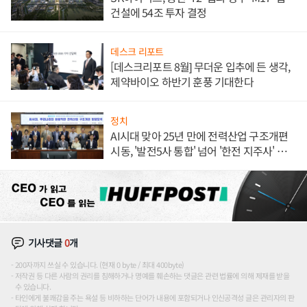
건설에 54조 투자 결정
데스크 리포트
[데스크리포트 8월] 무더운 입추에 든 생각,
제약바이오 하반기 훈풍 기대한다
정치
AI시대 맞아 25년 만에 전력산업 구조개편
시동, '발전5사 통합' 넘어 '한전 지주사' 재편
론도
기사댓글
0
개
200자까지 쓰실 수 있습니다. (현재 0 byte / 최대 400byte)
저작권 등 다른 사람의 권리를 침해하거나 명예를 훼손하는 댓글은 관련 법률에 의해 제재를 받을
수 있습니다.
타인에게 불쾌감을 주는 욕설 등 비하하는 단어가 내용에 포함되거나 인신공격성 글은 관리자의 판