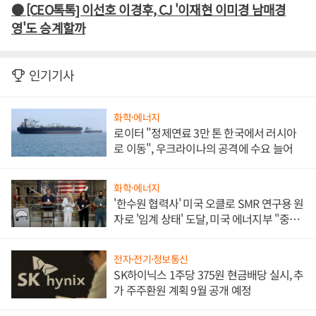
● [CEO톡톡] 이선호 이경후, CJ '이재현 이미경 남매경
영'도 승계할까
인기기사
화학·에너지
로이터 "정제연료 3만 톤 한국에서 러시아
로 이동", 우크라이나의 공격에 수요 늘어
화학·에너지
'한수원 협력사' 미국 오클로 SMR 연구용 원
자로 '임계 상태' 도달, 미국 에너지부 "중요
한 이정표"
전자·전기·정보통신
SK하이닉스 1주당 375원 현금배당 실시, 추
가 주주환원 계획 9월 공개 예정