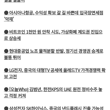
● 아시아나항공, 수익성 확보 갈 길 바쁜데 입국장면세점
'악재'
● 비트코인 1천만 원 안착 시도, 가상화폐 제도권 진입으
로 상승세
● 현대중공업 노조 물적분할 반발, 정기선 경영권 승계로
불똥 튀어
● LG전자, 중국의 대형TV 공세에 올레드TV 가격경쟁력 확
보 고전
● [오늘Who] 김범년, 한전KPS의 UAE 원전 정비수주 놓
고 걱정 커져
● 삼성전자 SK하이닉스, 중국의 낸드플래시 진출 가능성