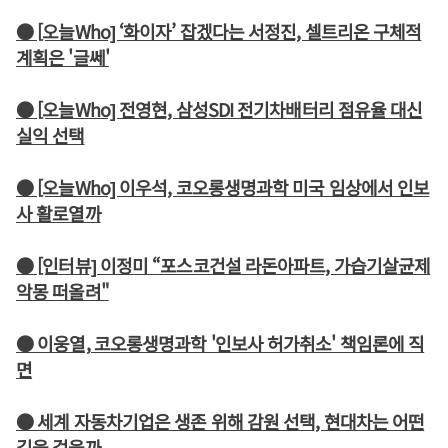
● [오늘Who] ‘화이자’ 잡겠다는 서정진, 셀트리온 구체적
계획은 '글쎄'
● [오늘Who] 전영현, 삼성SDI 전기차배터리 점유율 대신
실익 선택
● [오늘Who] 이우석, 코오롱생명과학 미국 임상에서 인보
사 활로열까
● [인터뷰] 이정미 “포스코건설 라돈아파트, 가습기살균제
악몽 떠올려"
● 이웅열, 코오롱생명과학 '인보사 허가취소' 책임론에 직
면
● 세계 자동차기업은 생존 위해 감원 선택, 현대차는 어떤
길을 걸을까