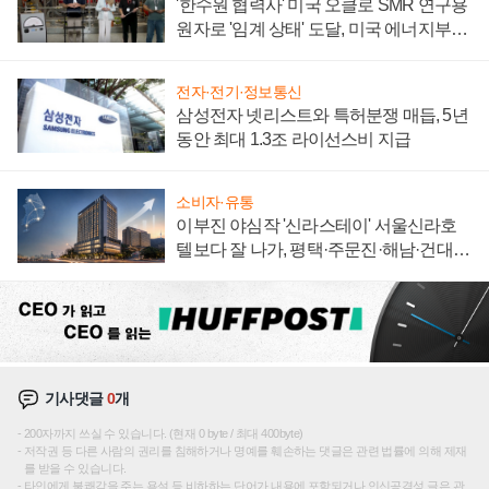
'한수원 협력사' 미국 오클로 SMR 연구용
원자로 '임계 상태' 도달, 미국 에너지부
"중요한 이정표"
전자·전기·정보통신
삼성전자 넷리스트와 특허분쟁 매듭, 5년
동안 최대 1.3조 라이선스비 지급
소비자·유통
이부진 야심작 '신라스테이' 서울신라호
텔보다 잘 나가, 평택·주문진·해남·건대로
성장판 더 넓힌다
기사댓글
0
개
200자까지 쓰실 수 있습니다. (현재 0 byte / 최대 400byte)
저작권 등 다른 사람의 권리를 침해하거나 명예를 훼손하는 댓글은 관련 법률에 의해 제재
를 받을 수 있습니다.
타인에게 불쾌감을 주는 욕설 등 비하하는 단어가 내용에 포함되거나 인신공격성 글은 관