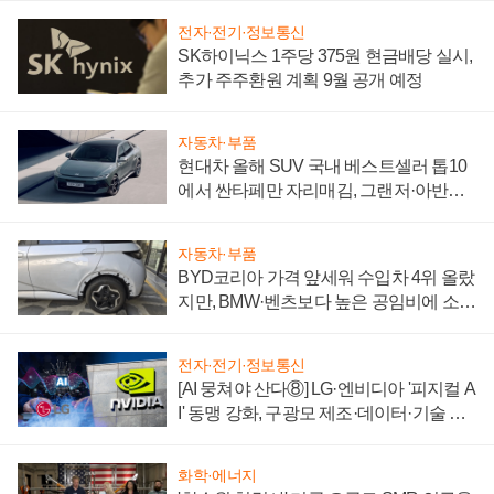
전자·전기·정보통신
SK하이닉스 1주당 375원 현금배당 실시,
추가 주주환원 계획 9월 공개 예정
자동차·부품
현대차 올해 SUV 국내 베스트셀러 톱10
에서 싼타페만 자리매김, 그랜저·아반떼
'세단 쌍끌이'로 내수 방어
자동차·부품
BYD코리아 가격 앞세워 수입차 4위 올랐
지만, BMW·벤츠보다 높은 공임비에 소비
자 불만 폭발
전자·전기·정보통신
[AI 뭉쳐야 산다⑧] LG·엔비디아 '피지컬 A
I' 동맹 강화, 구광모 제조·데이터·기술 결
집해 종합 로보틱스 기업으로
화학·에너지