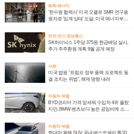
화학·에너지
'한수원 협력사' 미국 오클로 SMR 연구용
원자로 '임계 상태' 도달, 미국 에너지부
"중요한 이정표"
전자·전기·정보통신
SK하이닉스 1주당 375원 현금배당 실시,
추가 주주환원 계획 9월 공개 예정
사회
미국 법원 "트럼프 정부 풍력 프로젝트 동
결 조치는 위법", 해제 명령 내려
자동차·부품
BYD코리아 가격 앞세워 수입차 4위 올랐
지만, BMW·벤츠보다 높은 공임비에 소비
자 불만 폭발
자동차·부품
현대차 올해 SUV 국내 베스트셀러 톱10