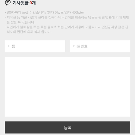
기사댓글
0
개
200자까지 쓰실 수 있습니다. (현재 0 byte / 최대 400byte)
저작권 등 다른 사람의 권리를 침해하거나 명예를 훼손하는 댓글은 관련 법률에 의해 제재
를 받을 수 있습니다.
타인에게 불쾌감을 주는 욕설 등 비하하는 단어가 내용에 포함되거나 인신공격성 글은 관
리자의 판단에 의해 삭제 합니다.