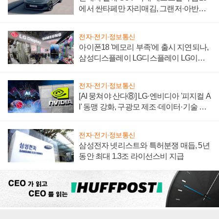
에서 싼타페만 자리매김, 그랜저·아반떼
'세단 쌍끌이'로 내수 방어
전자·전기·정보통신
아이폰18 '메모리 부족'에 출시 지연되나,
삼성디스플레이 LG디스플레이 LG이노
텍 '탈애플' 수익 다각화 속도
전자·전기·정보통신
[AI 뭉쳐야 산다⑧] LG·엔비디아 '피지컬 A
I' 동맹 강화, 구광모 제조·데이터·기술 결
집해 종합 로보틱스 기업으로
전자·전기·정보통신
삼성전자 넷리스트와 특허분쟁 매듭, 5년
동안 최대 1.3조 라이선스비 지급