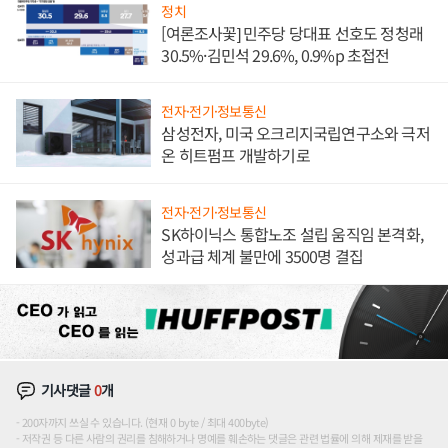
정치
[여론조사꽃] 민주당 당대표 선호도 정청래
30.5%·김민석 29.6%, 0.9%p 초접전
전자·전기·정보통신
삼성전자, 미국 오크리지국립연구소와 극저
온 히트펌프 개발하기로
전자·전기·정보통신
SK하이닉스 통합노조 설립 움직임 본격화,
성과급 체계 불만에 3500명 결집
기사댓글
0
개
200자까지 쓰실 수 있습니다. (현재 0 byte / 최대 400byte)
저작권 등 다른 사람의 권리를 침해하거나 명예를 훼손하는 댓글은 관련 법률에 의해 제재를 받을