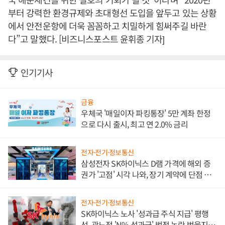
부터 강력한 환경규제와 초대형선 도입을 앞두고 있는 상황
에서 안전운항에 더욱 꼼꼼하고 치밀하게 힘써주길 바란
다”고 말했다. [비즈니스포스트 윤휘종 기자]
인기기사
금융
우체국 '매일이자 파킹통장' 5만 계좌 한정
으로 다시 출시, 최고 연 2.0% 금리
전자·전기·정보통신
삼성전자 SK하이닉스 D램 가격에 해외 증
권가 '고점' 시각 나와, 장기 계약에 단점 부
각
전자·전기·정보통신
SK하이닉스 노사 '성과급 주식 지급' 평행
선, 곽노정 'N% 성과급' 법적 논란 벗을지 주