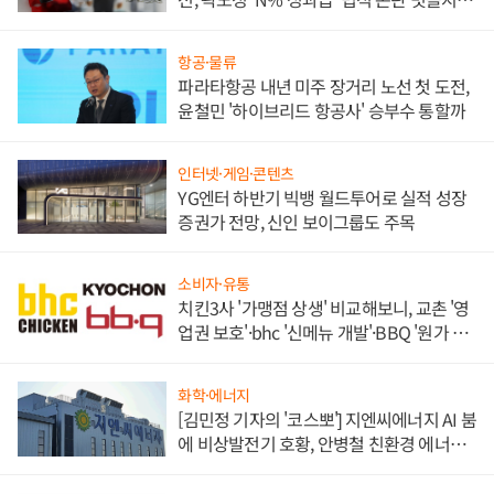
목
항공·물류
파라타항공 내년 미주 장거리 노선 첫 도전,
윤철민 '하이브리드 항공사' 승부수 통할까
인터넷·게임·콘텐츠
YG엔터 하반기 빅뱅 월드투어로 실적 성장
증권가 전망, 신인 보이그룹도 주목
소비자·유통
치킨3사 '가맹점 상생' 비교해보니, 교촌 '영
업권 보호'·bhc '신메뉴 개발'·BBQ '원가 부
담'
화학·에너지
[김민정 기자의 '코스뽀'] 지엔씨에너지 AI 붐
에 비상발전기 호황, 안병철 친환경 에너지
발전전문기업 향한다