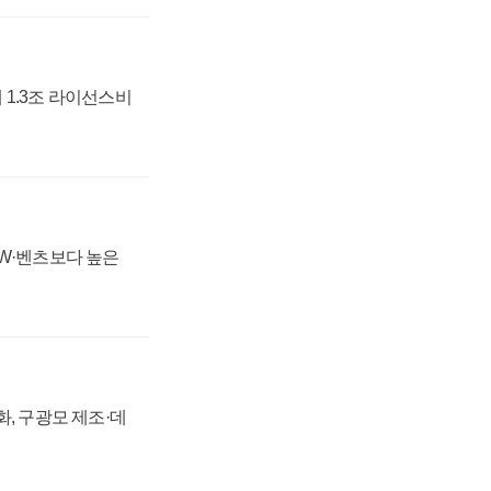
 1.3조 라이선스비
MW·벤츠보다 높은
강화, 구광모 제조·데