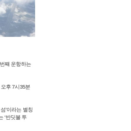
 번째 운항하는
오후 7시35분
 섬’이라는 별칭
 ‘반딧불 투