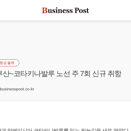
항공·물류
부산~코타키나발루 노선 주 7회 신규 취항
sinesspost.co.kr
과 말레이시아 코타키나발루를 잇는 하늘길을 새로 열었다.