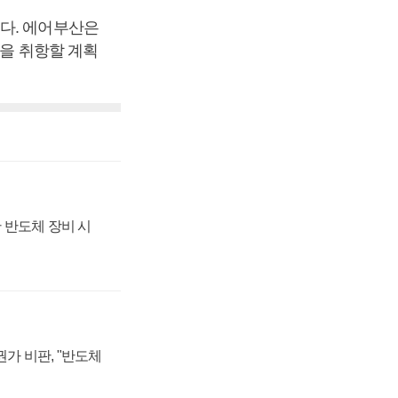
됐다. 에어부산은
선을 취항할 계획
 반도체 장비 시
가 비판, "반도체