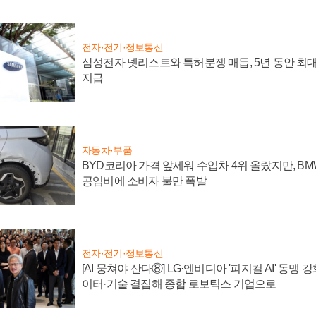
전자·전기·정보통신
삼성전자 넷리스트와 특허분쟁 매듭, 5년 동안 최대
지급
자동차·부품
BYD코리아 가격 앞세워 수입차 4위 올랐지만, B
공임비에 소비자 불만 폭발
전자·전기·정보통신
[AI 뭉쳐야 산다⑧] LG·엔비디아 '피지컬 AI' 동맹 
이터·기술 결집해 종합 로보틱스 기업으로