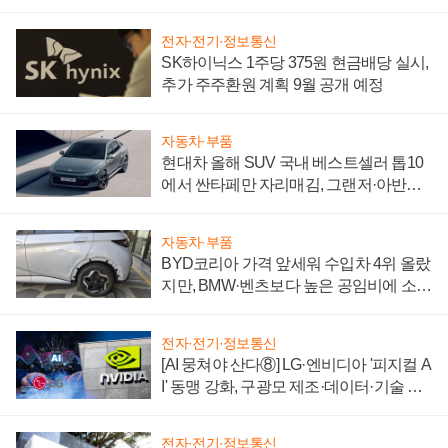
전자·전기·정보통신
SK하이닉스 1주당 375원 현금배당 실시,
추가 주주환원 계획 9월 공개 예정
자동차·부품
현대차 올해 SUV 국내 베스트셀러 톱10
에서 싼타페만 자리매김, 그랜저·아반떼
'세단 쌍끌이'로 내수 방어
자동차·부품
BYD코리아 가격 앞세워 수입차 4위 올랐
지만, BMW·벤츠보다 높은 공임비에 소비
자 불만 폭발
전자·전기·정보통신
[AI 뭉쳐야 산다⑧] LG·엔비디아 '피지컬 A
I' 동맹 강화, 구광모 제조·데이터·기술 결
집해 종합 로보틱스 기업으로
전자·전기·정보통신