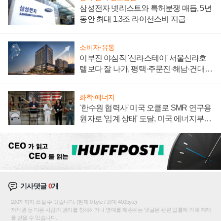
삼성전자 넷리스트와 특허분쟁 매듭, 5년
동안 최대 1.3조 라이선스비 지급
소비자·유통
이부진 야심작 '신라스테이' 서울신라호
텔보다 잘 나가, 평택·주문진·해남·건대로
성장판 더 넓힌다
화학·에너지
'한수원 협력사' 미국 오클로 SMR 연구용
원자로 '임계 상태' 도달, 미국 에너지부
"중요한 이정표"
기사댓글
0
개
200자까지 쓰실 수 있습니다. (현재 0 byte / 최대 400byte)
저작권 등 다른 사람의 권리를 침해하거나 명예를 훼손하는 댓글은 관련 법률에 의해 제재
를 받을 수 있습니다.