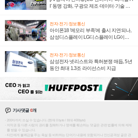
I' 동맹 강화, 구광모 제조·데이터·기술 결
집해 종합 로보틱스 기업으로
전자·전기·정보통신
아이폰18 '메모리 부족'에 출시 지연되나,
삼성디스플레이 LG디스플레이 LG이노
텍 '탈애플' 수익 다각화 속도
전자·전기·정보통신
삼성전자 넷리스트와 특허분쟁 매듭, 5년
동안 최대 1.3조 라이선스비 지급
기사댓글
0
개
200자까지 쓰실 수 있습니다. (현재 0 byte / 최대 400byte)
저작권 등 다른 사람의 권리를 침해하거나 명예를 훼손하는 댓글은 관련 법률에 의해 제재
를 받을 수 있습니다.
타인에게 불쾌감을 주는 욕설 등 비하하는 단어가 내용에 포함되거나 인신공격성 글은 관