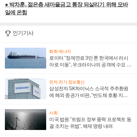
● 박차훈, 젊은층 새마을금고 통장 되살리기 위해 모바
일에 온힘
인기기사
화학·에너지
로이터 "정제연료 3만 톤 한국에서 러시
아로 이동", 우크라이나의 공격에 수요 늘
어
전자·전기·정보통신
삼성전자 SK하이닉스 소극적 주주환원
에 해외 증권가 비판, "반도체 호황 지속
성 의문"
사회
미국 법원 "트럼프 정부 풍력 프로젝트 동
결 조치는 위법", 해제 명령 내려