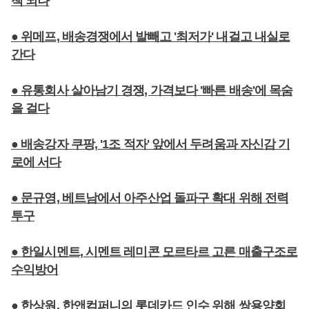
책 되나
● 위메프, 배송경쟁에서 발빼고 '최저가' 내걸고 내실로
간다
● 유통회사 살아남기 경쟁, 가격보다 '빠른 배송'에 목숨
을 걸다
● 배송강자 쿠팡, '1조 적자' 앞에서 두려움과 자신감 기
로에 서다
● 문규영, 베트남에서 아주산업 돌파구 확대 위해 전력
투구
● 한일시멘트, 시멘트 레미콘 모르타르 고른 매출구조로
수익방어
● 한상원, 한앤컴퍼니의 롯데카드 인수 위해 쌍용양회