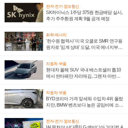
전자·전기·정보통신
SK하이닉스 1주당 375원 현금배당 실시,
추가 주주환원 계획 9월 공개 예정
화학·에너지
'한수원 협력사' 미국 오클로 SMR 연구용
원자로 '임계 상태' 도달, 미국 에너지부
"중요한 이정표"
자동차·부품
현대차 올해 SUV 국내 베스트셀러 톱10
에서 싼타페만 자리매김, 그랜저·아반떼
'세단 쌍끌이'로 내수 방어
자동차·부품
BYD코리아 가격 앞세워 수입차 4위 올랐
지만, BMW·벤츠보다 높은 공임비에 소비
자 불만 폭발
전자·전기·정보통신
[AI 뭉쳐야 산다⑧] LG·엔비디아 '피지컬 A